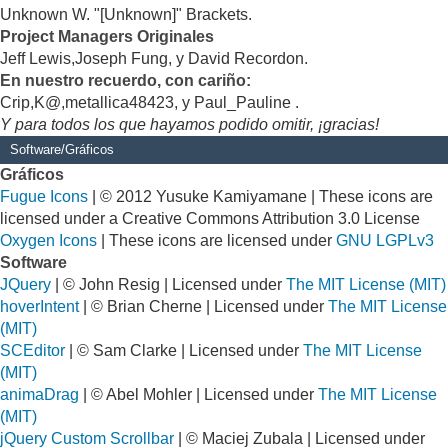
Unknown W. "[Unknown]" Brackets.
Project Managers Originales
Jeff Lewis,Joseph Fung, y David Recordon.
En nuestro recuerdo, con cariño:
Crip,K@,metallica48423, y Paul_Pauline .
Y para todos los que hayamos podido omitir, ¡gracias!
Software/Gráficos
Gráficos
Fugue Icons
| © 2012 Yusuke Kamiyamane | These icons are
licensed under a Creative Commons Attribution 3.0 License
Oxygen Icons
| These icons are licensed under
GNU LGPLv3
Software
JQuery
| © John Resig | Licensed under
The MIT License (MIT)
hoverIntent
| © Brian Cherne | Licensed under
The MIT License
(MIT)
SCEditor
| © Sam Clarke | Licensed under
The MIT License
(MIT)
animaDrag
| © Abel Mohler | Licensed under
The MIT License
(MIT)
jQuery Custom Scrollbar
| © Maciej Zubala | Licensed under