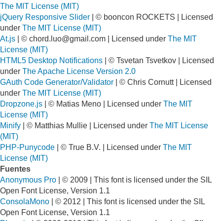
The MIT License (MIT)
jQuery Responsive Slider
| © booncon ROCKETS | Licensed
under
The MIT License (MIT)
At.js
| ©
chord.luo@gmail.com
| Licensed under
The MIT
License (MIT)
HTML5 Desktop Notifications
| © Tsvetan Tsvetkov | Licensed
under
The Apache License Version 2.0
GAuth Code Generator/Validator
| © Chris Cornutt | Licensed
under
The MIT License (MIT)
Dropzone.js
| © Matias Meno | Licensed under
The MIT
License (MIT)
Minify
| © Matthias Mullie | Licensed under
The MIT License
(MIT)
PHP-Punycode
| © True B.V. | Licensed under
The MIT
License (MIT)
Fuentes
Anonymous Pro
| © 2009 | This font is licensed under the SIL
Open Font License, Version 1.1
ConsolaMono
| © 2012 | This font is licensed under the SIL
Open Font License, Version 1.1