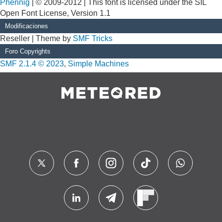
Phennig
| © 2009-2012 | This font is licensed under the SIL
Open Font License, Version 1.1
Modificaciones
Reseller | Theme by
SMF Tricks
Foro Copyrights
SMF 2.1.4 © 2023
,
Simple Machines