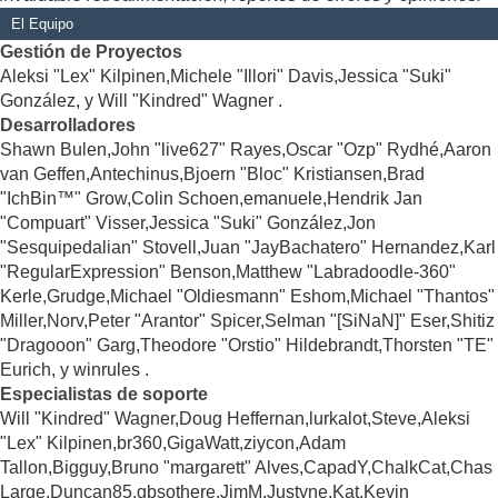
El Equipo
Gestión de Proyectos
Aleksi "Lex" Kilpinen,Michele "Illori" Davis,Jessica "Suki"
González, y Will "Kindred" Wagner .
Desarrolladores
Shawn Bulen,John "live627" Rayes,Oscar "Ozp" Rydhé,Aaron
van Geffen,Antechinus,Bjoern "Bloc" Kristiansen,Brad
"IchBin™" Grow,Colin Schoen,emanuele,Hendrik Jan
"Compuart" Visser,Jessica "Suki" González,Jon
"Sesquipedalian" Stovell,Juan "JayBachatero" Hernandez,Karl
"RegularExpression" Benson,Matthew "Labradoodle-360"
Kerle,Grudge,Michael "Oldiesmann" Eshom,Michael "Thantos"
Miller,Norv,Peter "Arantor" Spicer,Selman "[SiNaN]" Eser,Shitiz
"Dragooon" Garg,Theodore "Orstio" Hildebrandt,Thorsten "TE"
Eurich, y winrules .
Especialistas de soporte
Will "Kindred" Wagner,Doug Heffernan,lurkalot,Steve,Aleksi
"Lex" Kilpinen,br360,GigaWatt,ziycon,Adam
Tallon,Bigguy,Bruno "margarett" Alves,CapadY,ChalkCat,Chas
Large,Duncan85,gbsothere,JimM,Justyne,Kat,Kevin