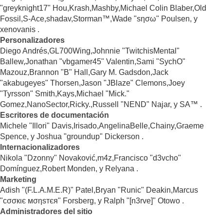
"greyknight17" Hou,Krash,Mashby,Michael Colin Blaber,Old
Fossil,S-Ace,shadav,Storman™,Wade "sησω" Poulsen, y
xenovanis .
Personalizadores
Diego Andrés,GL700Wing,Johnnie "TwitchisMental"
Ballew,Jonathan "vbgamer45" Valentin,Sami "SychO"
Mazouz,Brannon "B" Hall,Gary M. Gadsdon,Jack
"akabugeyes" Thorsen,Jason "JBlaze" Clemons,Joey
"Tyrsson" Smith,Kays,Michael "Mick."
Gomez,NanoSector,Ricky.,Russell "NEND" Najar, y SA™ .
Escritores de documentación
Michele "Illori" Davis,Irisado,AngelinaBelle,Chainy,Graeme
Spence, y Joshua "groundup" Dickerson .
Internacionalizadores
Nikola "Dzonny" Novaković,m4z,Francisco "d3vcho"
Domínguez,Robert Monden, y Relyana .
Marketing
Adish "(F.L.A.M.E.R)" Patel,Bryan "Runic" Deakin,Marcus
"cσσкιє мσηѕтєя" Forsberg, y Ralph "[n3rve]" Otowo .
Administradores del sitio