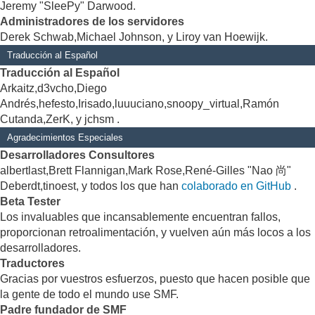
Jeremy "SleePy" Darwood.
Administradores de los servidores
Derek Schwab,Michael Johnson, y Liroy van Hoewijk.
Traducción al Español
Traducción al Español
Arkaitz,d3vcho,Diego
Andrés,hefesto,Irisado,luuuciano,snoopy_virtual,Ramón
Cutanda,ZerK, y jchsm .
Agradecimientos Especiales
Desarrolladores Consultores
albertlast,Brett Flannigan,Mark Rose,René-Gilles "Nao 尚"
Deberdt,tinoest, y todos los que han
colaborado en GitHub
.
Beta Tester
Los invaluables que incansablemente encuentran fallos,
proporcionan retroalimentación, y vuelven aún más locos a los
desarrolladores.
Traductores
Gracias por vuestros esfuerzos, puesto que hacen posible que
la gente de todo el mundo use SMF.
Padre fundador de SMF