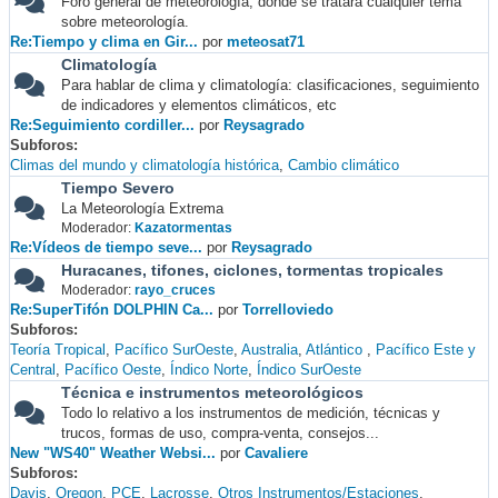
Foro general de meteorología, donde se tratará cualquier tema
sobre meteorología.
Re:Tiempo y clima en Gir...
por
meteosat71
Climatología
Para hablar de clima y climatología: clasificaciones, seguimiento
de indicadores y elementos climáticos, etc
Re:Seguimiento cordiller...
por
Reysagrado
Subforos
Climas del mundo y climatología histórica
Cambio climático
Tiempo Severo
La Meteorología Extrema
Moderador:
Kazatormentas
Re:Vídeos de tiempo seve...
por
Reysagrado
Huracanes, tifones, ciclones, tormentas tropicales
Moderador:
rayo_cruces
Re:SuperTifón DOLPHIN Ca...
por
Torrelloviedo
Subforos
Teoría Tropical
Pacífico SurOeste
Australia
Atlántico
Pacífico Este y
Central
Pacífico Oeste
Índico Norte
Índico SurOeste
Técnica e instrumentos meteorológicos
Todo lo relativo a los instrumentos de medición, técnicas y
trucos, formas de uso, compra-venta, consejos...
New "WS40" Weather Websi...
por
Cavaliere
Subforos
Davis
Oregon
PCE
Lacrosse
Otros Instrumentos/Estaciones