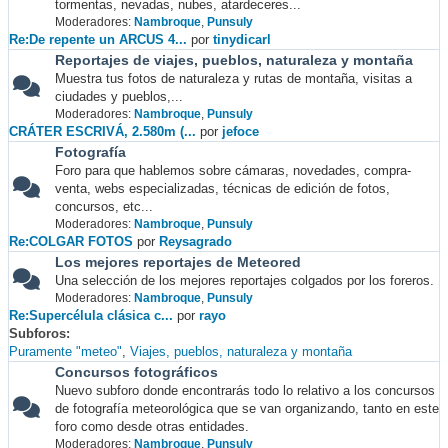
tormentas, nevadas, nubes, atardeceres...
Moderadores:
Nambroque
,
Punsuly
Re:De repente un ARCUS 4...
por
tinydicarl
Reportajes de viajes, pueblos, naturaleza y montaña
Muestra tus fotos de naturaleza y rutas de montaña, visitas a
ciudades y pueblos,...
Moderadores:
Nambroque
,
Punsuly
CRÁTER ESCRIVÁ, 2.580m (...
por
jefoce
Fotografía
Foro para que hablemos sobre cámaras, novedades, compra-
venta, webs especializadas, técnicas de edición de fotos,
concursos, etc...
Moderadores:
Nambroque
,
Punsuly
Re:COLGAR FOTOS
por
Reysagrado
Los mejores reportajes de Meteored
Una selección de los mejores reportajes colgados por los foreros.
Moderadores:
Nambroque
,
Punsuly
Re:Supercélula clásica c...
por
rayo
Subforos
Puramente "meteo"
Viajes, pueblos, naturaleza y montaña
Concursos fotográficos
Nuevo subforo donde encontrarás todo lo relativo a los concursos
de fotografía meteorológica que se van organizando, tanto en este
foro como desde otras entidades.
Moderadores:
Nambroque
,
Punsuly