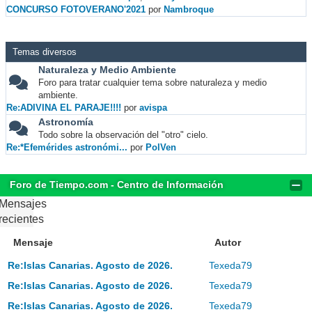
CONCURSO FOTOVERANO'2021
por
Nambroque
Temas diversos
Naturaleza y Medio Ambiente
Foro para tratar cualquier tema sobre naturaleza y medio
ambiente.
Re:ADIVINA EL PARAJE!!!!
por
avispa
Astronomía
Todo sobre la observación del "otro" cielo.
Re:*Efemérides astronómi...
por
PolVen
Foro de Tiempo.com - Centro de Información
Mensajes
recientes
Mensaje
Autor
Re:Islas Canarias. Agosto de 2026.
Texeda79
Re:Islas Canarias. Agosto de 2026.
Texeda79
Re:Islas Canarias. Agosto de 2026.
Texeda79