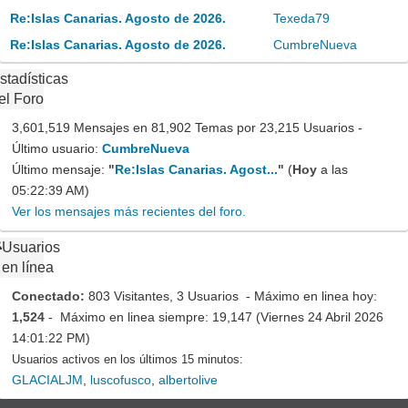
Re:Islas Canarias. Agosto de 2026.
Texeda79
Re:Islas Canarias. Agosto de 2026.
CumbreNueva
stadísticas
el Foro
3,601,519 Mensajes en 81,902 Temas por 23,215 Usuarios -
Último usuario:
CumbreNueva
Último mensaje:
"
Re:Islas Canarias. Agost...
"
(
Hoy
a las
05:22:39 AM)
Ver los mensajes más recientes del foro.
Usuarios
en línea
Conectado:
803 Visitantes, 3 Usuarios - Máximo en linea hoy:
1,524
- Máximo en linea siempre: 19,147 (Viernes 24 Abril 2026
14:01:22 PM)
Usuarios activos en los últimos 15 minutos:
GLACIALJM
,
luscofusco
,
albertolive