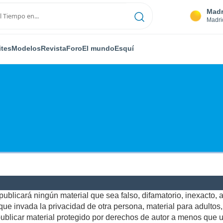
Madr
Madri
ites
Modelos
Revista
Foro
El mundo
Esquí
ublicará ningún material que sea falso, difamatorio, inexacto, ab
e invada la privacidad de otra persona, material para adultos, o
blicar material protegido por derechos de autor a menos que us