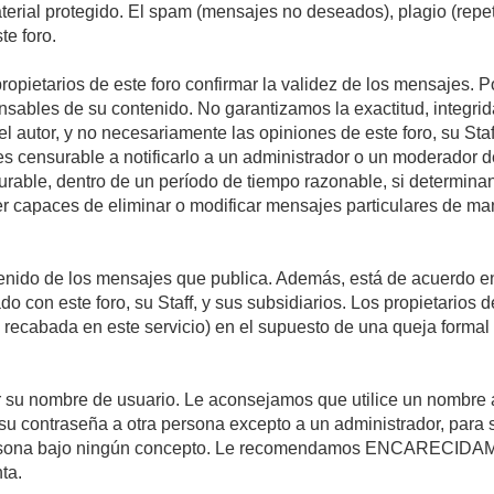
material protegido. El spam (mensajes no deseados), plagio (re
te foro.
propietarios de este foro confirmar la validez de los mensajes.
sables de su contenido. No garantizamos la exactitud, integrid
autor, y no necesariamente las opiniones de este foro, su Staff, 
censurable a notificarlo a un administrador o un moderador del 
urable, dentro de un período de tiempo razonable, si determina
r capaces de eliminar o modificar mensajes particulares de mane
nido de los mensajes que publica. Además, está de acuerdo en 
ado con este foro, su Staff, y sus subsidiarios. Los propietarios
a recabada en este servicio) en el supuesto de una queja forma
egir su nombre de usuario. Le aconsejamos que utilice un nombr
su contraseña a otra persona excepto a un administrador, para 
rsona bajo ningún concepto. Le recomendamos ENCARECIDAME
ta.