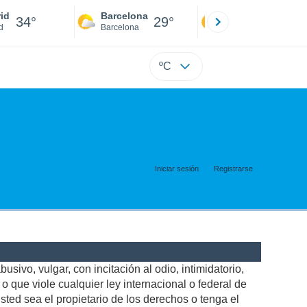
id
Barcelona
Sevilla
34°
29°
36°
d
Barcelona
Sevilla
ºC
Iniciar sesión
Registrarse
usivo, vulgar, con incitación al odio, intimidatorio,
 que viole cualquier ley internacional o federal de
ted sea el propietario de los derechos o tenga el