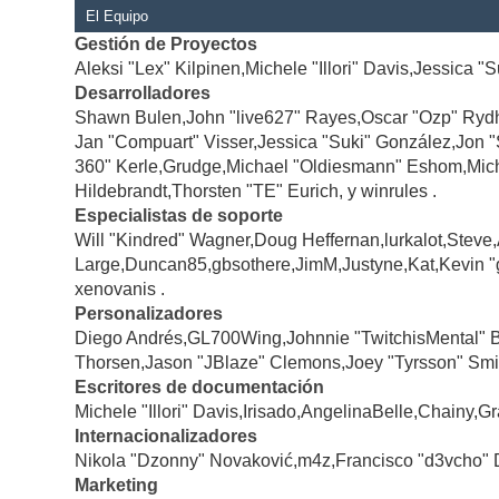
El Equipo
Gestión de Proyectos
Aleksi "Lex" Kilpinen,Michele "Illori" Davis,Jessica "
Desarrolladores
Shawn Bulen,John "live627" Rayes,Oscar "Ozp" Rydh
Jan "Compuart" Visser,Jessica "Suki" González,Jon 
360" Kerle,Grudge,Michael "Oldiesmann" Eshom,Michae
Hildebrandt,Thorsten "TE" Eurich, y winrules .
Especialistas de soporte
Will "Kindred" Wagner,Doug Heffernan,lurkalot,Steve
Large,Duncan85,gbsothere,JimM,Justyne,Kat,Kevin "
xenovanis .
Personalizadores
Diego Andrés,GL700Wing,Johnnie "TwitchisMental" 
Thorsen,Jason "JBlaze" Clemons,Joey "Tyrsson" Smi
Escritores de documentación
Michele "Illori" Davis,Irisado,AngelinaBelle,Chainy
Internacionalizadores
Nikola "Dzonny" Novaković,m4z,Francisco "d3vcho" 
Marketing