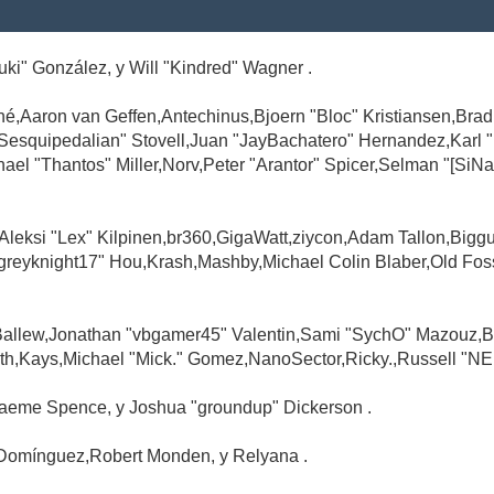
Suki" González, y Will "Kindred" Wagner .
é,Aaron van Geffen,Antechinus,Bjoern "Bloc" Kristiansen,Br
"Sesquipedalian" Stovell,Juan "JayBachatero" Hernandez,Karl
l "Thantos" Miller,Norv,Peter "Arantor" Spicer,Selman "[SiNa
,Aleksi "Lex" Kilpinen,br360,GigaWatt,ziycon,Adam Tallon,Big
greyknight17" Hou,Krash,Mashby,Michael Colin Blaber,Old Fo
Ballew,Jonathan "vbgamer45" Valentin,Sami "SychO" Mazouz,B
th,Kays,Michael "Mick." Gomez,NanoSector,Ricky.,Russell "NE
,Graeme Spence, y Joshua "groundup" Dickerson .
Domínguez,Robert Monden, y Relyana .