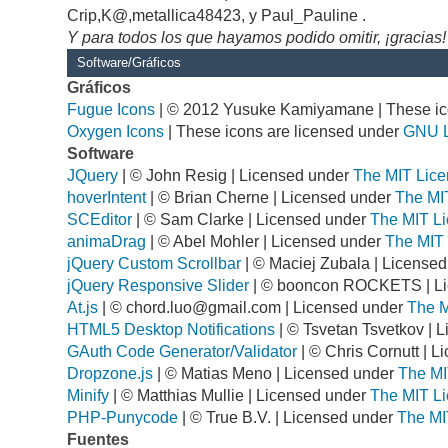
Crip,K@,metallica48423, y Paul_Pauline .
Y para todos los que hayamos podido omitir, ¡gracias!
Software/Gráficos
Gráficos
Fugue Icons
| © 2012 Yusuke Kamiyamane | These ico
Oxygen Icons
| These icons are licensed under
GNU 
Software
JQuery
| © John Resig | Licensed under
The MIT Lice
hoverIntent
| © Brian Cherne | Licensed under
The MI
SCEditor
| © Sam Clarke | Licensed under
The MIT Li
animaDrag
| © Abel Mohler | Licensed under
The MIT 
jQuery Custom Scrollbar
| © Maciej Zubala | License
jQuery Responsive Slider
| © booncon ROCKETS | L
At.js
| ©
chord.luo@gmail.com
| Licensed under
The M
HTML5 Desktop Notifications
| © Tsvetan Tsvetkov | 
GAuth Code Generator/Validator
| © Chris Cornutt | 
Dropzone.js
| © Matias Meno | Licensed under
The MI
Minify
| © Matthias Mullie | Licensed under
The MIT Li
PHP-Punycode
| © True B.V. | Licensed under
The MI
Fuentes