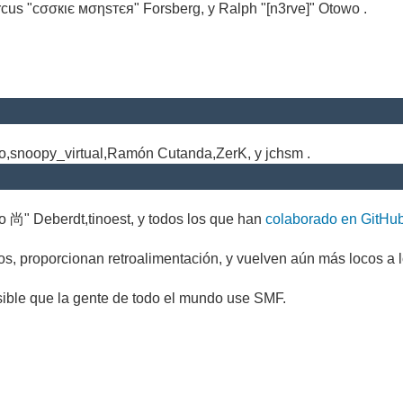
cus "cσσкιє мσηѕтєя" Forsberg, y Ralph "[n3rve]" Otowo .
.
no,snoopy_virtual,Ramón Cutanda,ZerK, y jchsm .
o 尚" Deberdt,tinoest, y todos los que han
colaborado en GitHu
s, proporcionan retroalimentación, y vuelven aún más locos a l
sible que la gente de todo el mundo use SMF.