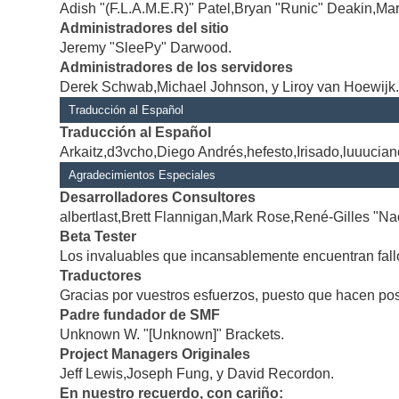
Adish "(F.L.A.M.E.R)" Patel,Bryan "Runic" Deakin,Mar
Administradores del sitio
Jeremy "SleePy" Darwood.
Administradores de los servidores
Derek Schwab,Michael Johnson, y Liroy van Hoewijk
Traducción al Español
Traducción al Español
Arkaitz,d3vcho,Diego Andrés,hefesto,Irisado,luuucia
Agradecimientos Especiales
Desarrolladores Consultores
albertlast,Brett Flannigan,Mark Rose,René-Gilles "Na
Beta Tester
Los invaluables que incansablemente encuentran fallo
Traductores
Gracias por vuestros esfuerzos, puesto que hacen po
Padre fundador de SMF
Unknown W. "[Unknown]" Brackets.
Project Managers Originales
Jeff Lewis,Joseph Fung, y David Recordon.
En nuestro recuerdo, con cariño: