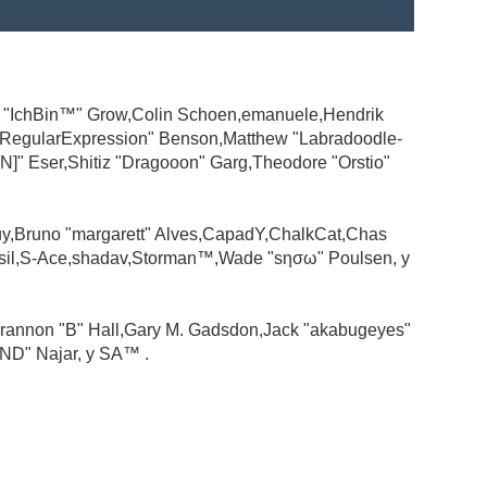
ad "IchBin™" Grow,Colin Schoen,emanuele,Hendrik
 "RegularExpression" Benson,Matthew "Labradoodle-
N]" Eser,Shitiz "Dragooon" Garg,Theodore "Orstio"
guy,Bruno "margarett" Alves,CapadY,ChalkCat,Chas
ssil,S-Ace,shadav,Storman™,Wade "sησω" Poulsen, y
rannon "B" Hall,Gary M. Gadsdon,Jack "akabugeyes"
ND" Najar, y SA™ .