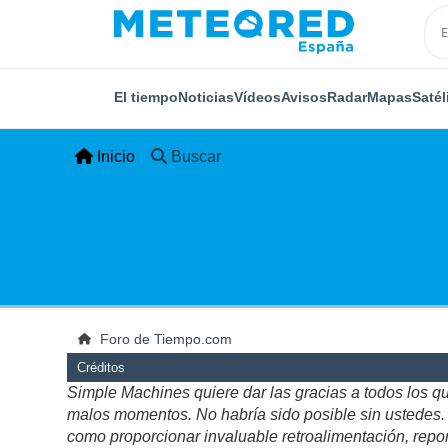
El tiempo
Noticias
Vídeos
Avisos
Radar
Mapas
Satél
Inicio
Buscar
Foro de Tiempo.com
Créditos
Simple Machines quiere dar las gracias a todos los q
malos momentos. No habría sido posible sin ustedes. Es
como proporcionar invaluable retroalimentación, repor