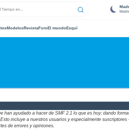
Madr
Madri
ites
Modelos
Revista
Foro
El mundo
Esquí
ue han ayudado a hacer de SMF 2.1 lo que es hoy; dando forma y
to incluye a nuestros usuarios y especialmente suscriptores - gr
tes de errores y opiniones.