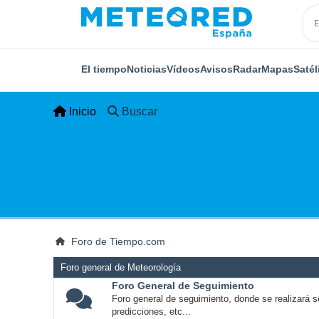
El tiempo
Noticias
Vídeos
Avisos
Radar
Mapas
Satél
Inicio
Buscar
Foro de Tiempo.com
Foro general de Meteorología
Foro General de Seguimiento
Foro general de seguimiento, donde se realizará s
predicciones, etc...