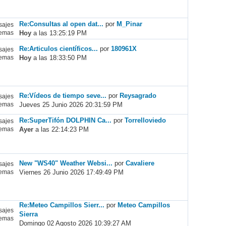
Re:Consultas al open dat...
por
M_Pinar
ajes
Hoy
a las 13:25:19 PM
emas
Re:Articulos científicos...
por
180961X
ajes
Hoy
a las 18:33:50 PM
emas
Re:Vídeos de tiempo seve...
por
Reysagrado
ajes
Jueves 25 Junio 2026 20:31:59 PM
emas
Re:SuperTifón DOLPHIN Ca...
por
Torrelloviedo
ajes
Ayer
a las 22:14:23 PM
emas
New "WS40" Weather Websi...
por
Cavaliere
ajes
Viernes 26 Junio 2026 17:49:49 PM
emas
Re:Meteo Campillos Sierr...
por
Meteo Campillos
ajes
Sierra
emas
Domingo 02 Agosto 2026 10:39:27 AM