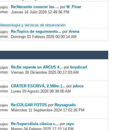
Re:Necesito conocer las ...
por
M_Pinar
ajes
Jueves 16 Julio 2026 12:49:36 PM
emas
Meteorología y técnicas de observación
Re:Topics de seguimiento...
por
Arena
ajes
Domingo 01 Febrero 2026 00:00:14 AM
emas
Re:De repente un ARCUS 4...
por
tinydicarl
ajes
Viernes 26 Diciembre 2025 00:17:03 AM
emas
CRÁTER ESCRIVÁ, 2.580m (...
por
jefoce
ajes
Lunes 03 Agosto 2026 08:38:00 AM
emas
Re:COLGAR FOTOS
por
Reysagrado
ajes
Miércoles 11 Septiembre 2024 17:02:26 PM
emas
Re:Supercélula clásica c...
por
rayo
ajes
Martes 04 Febrero 2025 17:15:14 PM
emas