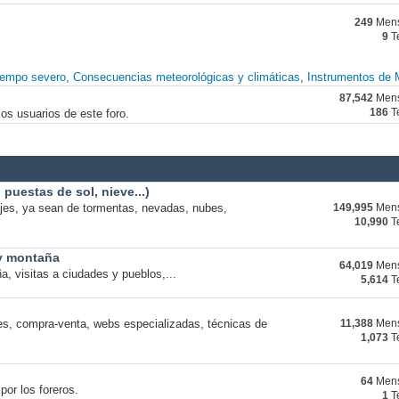
249
Mens
9
T
iempo severo
Consecuencias meteorológicas y climáticas
Instrumentos de 
87,542
Mens
os usuarios de este foro.
186
T
puestas de sol, nieve...)
ajes, ya sean de tormentas, nevadas, nubes,
149,995
Mens
10,990
T
 y montaña
64,019
Mens
a, visitas a ciudades y pueblos,...
5,614
T
s, compra-venta, webs especializadas, técnicas de
11,388
Mens
1,073
T
64
Mens
por los foreros.
1
T