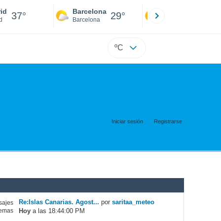
id
Barcelona
Sevilla
37°
29°
39°
d
Barcelona
Sevilla
ºC
Iniciar sesión
Registrarse
Re:Islas Canarias. Agost...
por
saritaa_meteo
ajes
Hoy
a las 18:44:00 PM
emas