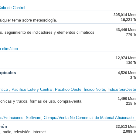
ala de Control
305,014
Mens
alquier tema sobre meteorología.
16,221
T
43,446
Mens
nes, seguimiento de indicadores y elementos climáticos,
776
T
 climático
12,974
Mens
130
T
opicales
4,520
Mens
3
T
ntico
Pacífico Este y Central
Pacífico Oeste
Índico Norte
Índico SurOeste
1,490
Mens
técnicas y trucos, formas de uso, compra-venta,
215
T
os/Estaciones
Software
Compra/Venta No Comercial de Material Aficionado
ción
22,513
Mens
radio, televisión, internet...
2,088
T