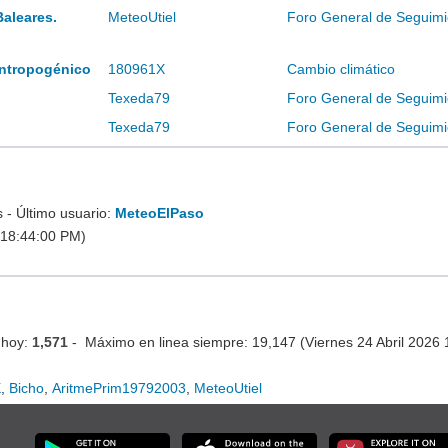
Baleares.
MeteoUtiel
Foro General de Seguimi
 antropogénico
180961X
Cambio climático
Texeda79
Foro General de Seguimi
Texeda79
Foro General de Seguimi
- Último usuario:
MeteoElPaso
 18:44:00 PM)
 hoy:
1,571
- Máximo en linea siempre: 19,147 (Viernes 24 Abril 2026
X
,
Bicho
,
AritmePrim19792003
,
MeteoUtiel