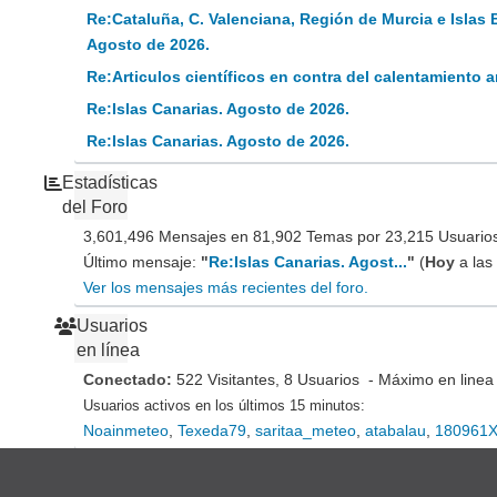
Re:Cataluña, C. Valenciana, Región de Murcia e Islas 
Agosto de 2026.
Re:Articulos científicos en contra del calentamiento
Re:Islas Canarias. Agosto de 2026.
Re:Islas Canarias. Agosto de 2026.
Estadísticas
del Foro
3,601,496 Mensajes en 81,902 Temas por 23,215 Usuarios 
Último mensaje:
"
Re:Islas Canarias. Agost...
"
(
Hoy
a las
Ver los mensajes más recientes del foro.
Usuarios
en línea
Conectado:
522 Visitantes, 8 Usuarios - Máximo en linea
Usuarios activos en los últimos 15 minutos:
Noainmeteo
,
Texeda79
,
saritaa_meteo
,
atabalau
,
180961