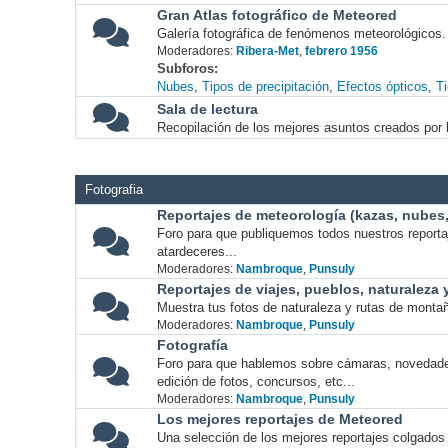
Gran Atlas fotográfico de Meteored
Galería fotográfica de fenómenos meteorológicos.
Moderadores:
Ribera-Met
,
febrero 1956
Subforos
Nubes
Tipos de precipitación
Efectos ópticos
T
Sala de lectura
Recopilación de los mejores asuntos creados por l
Fotografia
Reportajes de meteorología (kazas, nubes, 
Foro para que publiquemos todos nuestros report
atardeceres...
Moderadores:
Nambroque
,
Punsuly
Reportajes de viajes, pueblos, naturaleza
Muestra tus fotos de naturaleza y rutas de montañ
Moderadores:
Nambroque
,
Punsuly
Fotografía
Foro para que hablemos sobre cámaras, novedade
edición de fotos, concursos, etc...
Moderadores:
Nambroque
,
Punsuly
Los mejores reportajes de Meteored
Una selección de los mejores reportajes colgados 