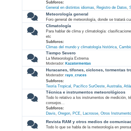
Subforos
General en distintos idiomas
Registro de Datos
S
Meteorología general
Foro general de meteorología, donde se tratará cu
Climatología
Para hablar de clima y climatología: clasificacio
etc
Subforos
Climas del mundo y climatología histórica
Cambio
Tiempo Severo
La Meteorología Extrema
Moderador:
Kazatormentas
Huracanes, tifones, ciclones, tormentas tr
Moderador:
rayo_cruces
Subforos
Teoría Tropical
Pacífico SurOeste
Australia
Atlá
Técnica e instrumentos meteorológicos
Todo lo relativo a los instrumentos de medición, 
consejos...
Subforos
Davis
Oregon
PCE
Lacrosse
Otros Instrument
Revista RAM y otros medios de comunica
Todo lo que se habla de la meteorología en prensa, 