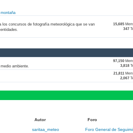
y montaña
a los concursos de fotografía meteorológica que se van
15,685
Mens
347
T
 entidades.
97,150
Mens
y medio ambiente.
3,818
T
21,811
Mens
2,067
T
Autor
Foro
saritaa_meteo
Foro General de Seguimi