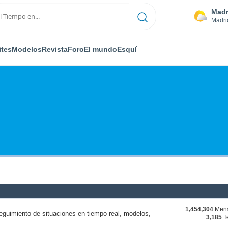
Madr
Madri
ites
Modelos
Revista
Foro
El mundo
Esquí
1,454,304
Mens
eguimiento de situaciones en tiempo real, modelos,
3,185
T