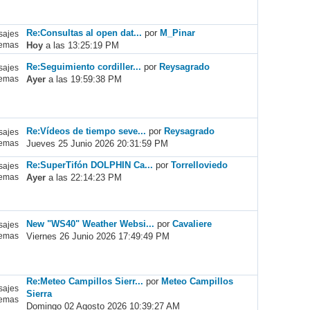
Re:Consultas al open dat...
por
M_Pinar
ajes
Hoy
a las 13:25:19 PM
emas
Re:Seguimiento cordiller...
por
Reysagrado
ajes
Ayer
a las 19:59:38 PM
emas
Re:Vídeos de tiempo seve...
por
Reysagrado
ajes
Jueves 25 Junio 2026 20:31:59 PM
emas
Re:SuperTifón DOLPHIN Ca...
por
Torrelloviedo
ajes
Ayer
a las 22:14:23 PM
emas
New "WS40" Weather Websi...
por
Cavaliere
ajes
Viernes 26 Junio 2026 17:49:49 PM
emas
Re:Meteo Campillos Sierr...
por
Meteo Campillos
ajes
Sierra
emas
Domingo 02 Agosto 2026 10:39:27 AM