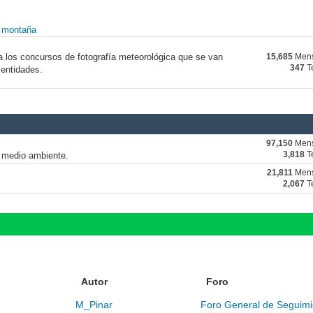
y montaña
a los concursos de fotografía meteorológica que se van
15,685
Mens
347
T
 entidades.
97,150
Mens
y medio ambiente.
3,818
T
21,811
Mens
2,067
T
Autor
Foro
M_Pinar
Foro General de Seguimi