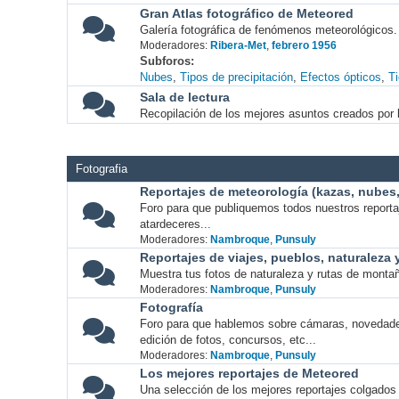
Gran Atlas fotográfico de Meteored
Galería fotográfica de fenómenos meteorológicos.
Moderadores:
Ribera-Met
,
febrero 1956
Subforos
Nubes
Tipos de precipitación
Efectos ópticos
T
Sala de lectura
Recopilación de los mejores asuntos creados por l
Fotografia
Reportajes de meteorología (kazas, nubes, 
Foro para que publiquemos todos nuestros report
atardeceres...
Moderadores:
Nambroque
,
Punsuly
Reportajes de viajes, pueblos, naturaleza
Muestra tus fotos de naturaleza y rutas de montañ
Moderadores:
Nambroque
,
Punsuly
Fotografía
Foro para que hablemos sobre cámaras, novedade
edición de fotos, concursos, etc...
Moderadores:
Nambroque
,
Punsuly
Los mejores reportajes de Meteored
Una selección de los mejores reportajes colgados 