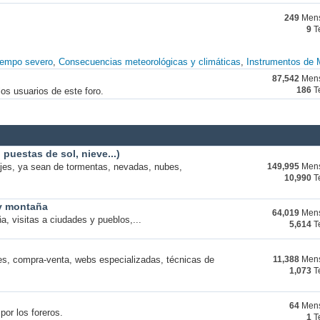
249
Mens
9
T
iempo severo
Consecuencias meteorológicas y climáticas
Instrumentos de 
87,542
Mens
os usuarios de este foro.
186
T
puestas de sol, nieve...)
ajes, ya sean de tormentas, nevadas, nubes,
149,995
Mens
10,990
T
 y montaña
64,019
Mens
a, visitas a ciudades y pueblos,...
5,614
T
s, compra-venta, webs especializadas, técnicas de
11,388
Mens
1,073
T
64
Mens
por los foreros.
1
T