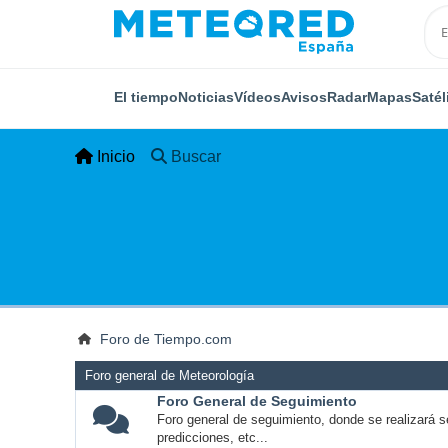
El tiempo
Noticias
Vídeos
Avisos
Radar
Mapas
Satél
Inicio
Buscar
Foro de Tiempo.com
Foro general de Meteorología
Foro General de Seguimiento
Foro general de seguimiento, donde se realizará s
predicciones, etc...