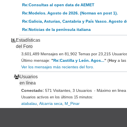
Re:Consultas al open data de AEMET
Re:Modelos. Agosto de 2026. (Normas en post 1).
Re:Galicia, Asturias, Cantabria y País Vasco. Agosto d
Re:Noticias de la península italiana
Estadísticas
del Foro
3,601,489 Mensajes en 81,902 Temas por 23,215 Usuarios 
Último mensaje:
"
Re:Castilla y León. Agos...
"
(
Hoy
a las
Ver los mensajes más recientes del foro.
Usuarios
en línea
Conectado:
571 Visitantes, 3 Usuarios - Máximo en linea
Usuarios activos en los últimos 15 minutos:
atabalau
,
Alcarria seca
,
M_Pinar