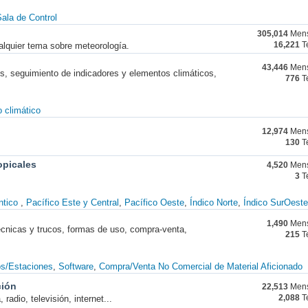
ala de Control
305,014
Mens
alquier tema sobre meteorología.
16,221
T
43,446
Mens
nes, seguimiento de indicadores y elementos climáticos,
776
T
 climático
12,974
Mens
130
T
opicales
4,520
Mens
3
T
ntico
Pacífico Este y Central
Pacífico Oeste
Índico Norte
Índico SurOeste
1,490
Mens
técnicas y trucos, formas de uso, compra-venta,
215
T
os/Estaciones
Software
Compra/Venta No Comercial de Material Aficionado
ción
22,513
Mens
radio, televisión, internet...
2,088
T