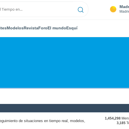
Madr
Madri
ites
Modelos
Revista
Foro
El mundo
Esquí
1,454,298
Mens
eguimiento de situaciones en tiempo real, modelos,
3,185
T