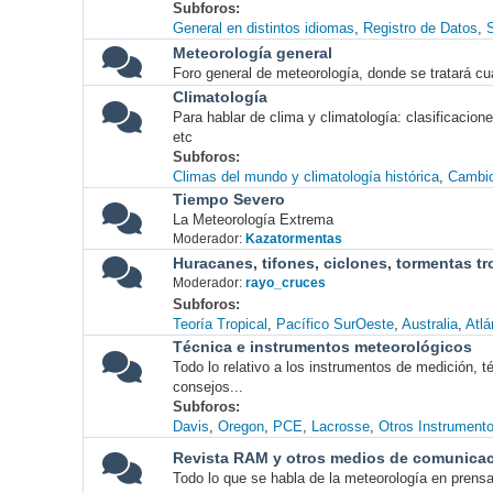
Subforos
General en distintos idiomas
Registro de Datos
S
Meteorología general
Foro general de meteorología, donde se tratará cu
Climatología
Para hablar de clima y climatología: clasificacio
etc
Subforos
Climas del mundo y climatología histórica
Cambio
Tiempo Severo
La Meteorología Extrema
Moderador:
Kazatormentas
Huracanes, tifones, ciclones, tormentas tr
Moderador:
rayo_cruces
Subforos
Teoría Tropical
Pacífico SurOeste
Australia
Atlá
Técnica e instrumentos meteorológicos
Todo lo relativo a los instrumentos de medición, 
consejos...
Subforos
Davis
Oregon
PCE
Lacrosse
Otros Instrument
Revista RAM y otros medios de comunica
Todo lo que se habla de la meteorología en prensa, 