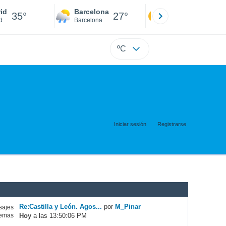
id
Barcelona
Sevilla
35°
27°
36°
d
Barcelona
Sevilla
ºC
Iniciar sesión
Registrarse
Re:Castilla y León. Agos...
por
M_Pinar
ajes
Hoy
a las 13:50:06 PM
emas