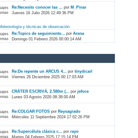
Re:Necesito conocer las ...
por
M_Pinar
ajes
Jueves 16 Julio 2026 12:49:36 PM
emas
Meteorología y técnicas de observación
Re:Topics de seguimiento...
por
Arena
ajes
Domingo 01 Febrero 2026 00:00:14 AM
emas
Re:De repente un ARCUS 4...
por
tinydicarl
ajes
Viernes 26 Diciembre 2025 00:17:03 AM
emas
CRÁTER ESCRIVÁ, 2.580m (...
por
jefoce
ajes
Lunes 03 Agosto 2026 08:38:00 AM
emas
Re:COLGAR FOTOS
por
Reysagrado
ajes
Miércoles 11 Septiembre 2024 17:02:26 PM
emas
Re:Supercélula clásica c...
por
rayo
ajes
Martes 04 Febrero 2025 17:15:14 PM
emas