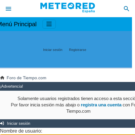
enú Principal
Iniciar sesión
Registrarse
Foro de Tiempo.com
¡Advertencia!
Solamente usuarios registrados tienen acceso a esta secci
Por favor inicia sesión más abajo o
registra una cuenta
con Fo
Tiempo.com
Iniciar sesión
Nombre de usuario: