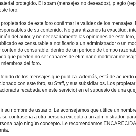
 material protegido. El spam (mensajes no deseados), plagio (r
ste foro.
s propietarios de este foro confirmar la validez de los mensaje
esponsables de su contenido. No garantizamos la exactitud, int
ón del autor, y no necesariamente las opiniones de este foro, su
licado es censurable a notificarlo a un administrador o un mode
ar contenido censurable, dentro de un período de tiempo razonab
enda que pueden no ser capaces de eliminar o modificar mensaje
s miembros del foro.
tenido de los mensajes que publica. Además, está de acuerdo e
acionado con este foro, su Staff, y sus subsidiarios. Los propiet
relacionada recabada en este servicio) en el supuesto de una qu
elegir su nombre de usuario. Le aconsejamos que utilice un nomb
s su contraseña a otra persona excepto a un administrador, para
ersona bajo ningún concepto. Le recomendamos ENCARECIDA
enta.