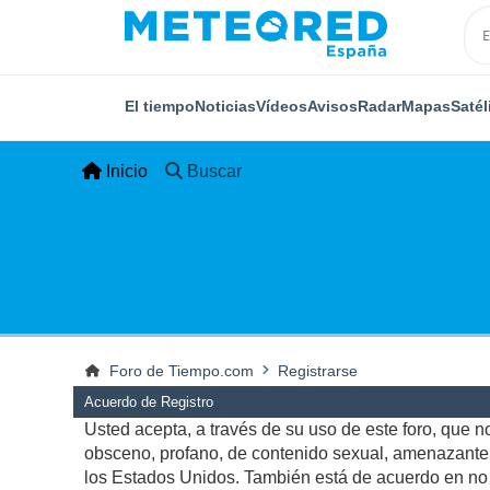
El tiempo
Noticias
Vídeos
Avisos
Radar
Mapas
Satél
Inicio
Buscar
Foro de Tiempo.com
Registrarse
Acuerdo de Registro
Usted acepta, a través de su uso de este foro, que no 
obsceno, profano, de contenido sexual, amenazante, q
los Estados Unidos. También está de acuerdo en no p