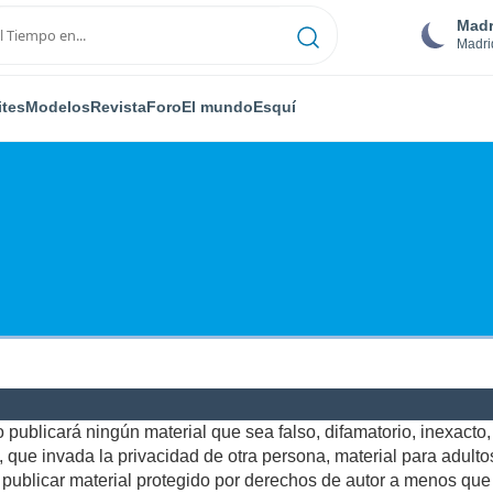
Madr
Madri
ites
Modelos
Revista
Foro
El mundo
Esquí
publicará ningún material que sea falso, difamatorio, inexacto, a
ue invada la privacidad de otra persona, material para adultos,
ublicar material protegido por derechos de autor a menos que u