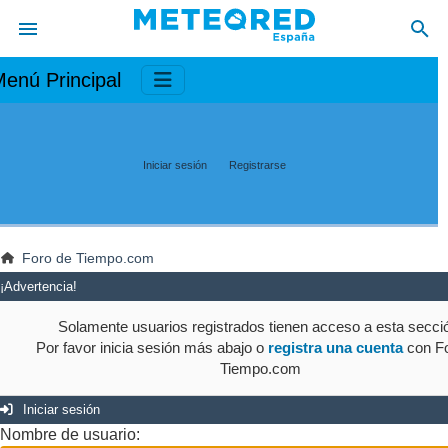
enú Principal
Iniciar sesión
Registrarse
Foro de Tiempo.com
¡Advertencia!
Solamente usuarios registrados tienen acceso a esta secci
Por favor inicia sesión más abajo o
registra una cuenta
con Fo
Tiempo.com
Iniciar sesión
Nombre de usuario: