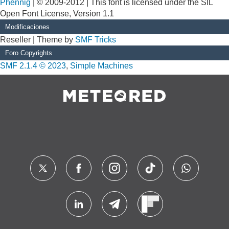
Phennig
| © 2009-2012 | This font is licensed under the SIL
Open Font License, Version 1.1
Modificaciones
Reseller | Theme by
SMF Tricks
Foro Copyrights
SMF 2.1.4 © 2023
,
Simple Machines