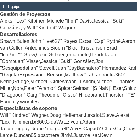
El Equipo
Gestión de Proyectos
Aleksi "Lex" Kilpinen,Michele "Illori" Davis,Jessica "Suki"
González, y Will "Kindred" Wagner .
Desarrolladores
Shawn Bulen,John "live627" Rayes,Oscar "Ozp" Rydhé,Aaron
van Geffen,Antechinus,Bjoern "Bloc" Kristiansen,Brad
"IchBin™" Grow,Colin Schoen,emanuele,Hendrik Jan
"Compuart" Visser,Jessica "Suki" González,Jon
"Sesquipedalian" Stovell,Juan "JayBachatero" Hernandez,Karl
"RegularExpression" Benson,Matthew "Labradoodle-360"
Kerle,Grudge,Michael "Oldiesmann" Eshom,Michael "Thantos"
Miller,Norv,Peter "Arantor" Spicer,Selman "[SiNaN]" Eser,Shitiz
"Dragooon" Garg,Theodore "Orstio" Hildebrandt,Thorsten "TE"
Eurich, y winrules .
Especialistas de soporte
Will "Kindred" Wagner,Doug Heffernan,lurkalot,Steve,Aleksi
"Lex" Kilpinen,br360,GigaWatt,ziycon,Adam
Tallon,Bigguy,Bruno "margarett" Alves,CapadY,ChalkCat,Chas
Large,Duncan85,gbsothere,JimM,Justyne,Kat,Kevin