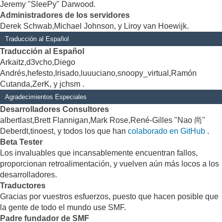
Jeremy "SleePy" Darwood.
Administradores de los servidores
Derek Schwab,Michael Johnson, y Liroy van Hoewijk.
Traducción al Español
Traducción al Español
Arkaitz,d3vcho,Diego
Andrés,hefesto,Irisado,luuuciano,snoopy_virtual,Ramón
Cutanda,ZerK, y jchsm .
Agradecimientos Especiales
Desarrolladores Consultores
albertlast,Brett Flannigan,Mark Rose,René-Gilles "Nao 尚"
Deberdt,tinoest, y todos los que han
colaborado en GitHub
.
Beta Tester
Los invaluables que incansablemente encuentran fallos,
proporcionan retroalimentación, y vuelven aún más locos a los
desarrolladores.
Traductores
Gracias por vuestros esfuerzos, puesto que hacen posible que
la gente de todo el mundo use SMF.
Padre fundador de SMF