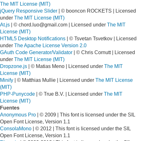
The MIT License (MIT)
jQuery Responsive Slider
| © booncon ROCKETS | Licensed
under
The MIT License (MIT)
At.js
| ©
chord.luo@gmail.com
| Licensed under
The MIT
License (MIT)
HTML5 Desktop Notifications
| © Tsvetan Tsvetkov | Licensed
under
The Apache License Version 2.0
GAuth Code Generator/Validator
| © Chris Cornutt | Licensed
under
The MIT License (MIT)
Dropzone.js
| © Matias Meno | Licensed under
The MIT
License (MIT)
Minify
| © Matthias Mullie | Licensed under
The MIT License
(MIT)
PHP-Punycode
| © True B.V. | Licensed under
The MIT
License (MIT)
Fuentes
Anonymous Pro
| © 2009 | This font is licensed under the SIL
Open Font License, Version 1.1
ConsolaMono
| © 2012 | This font is licensed under the SIL
Open Font License, Version 1.1