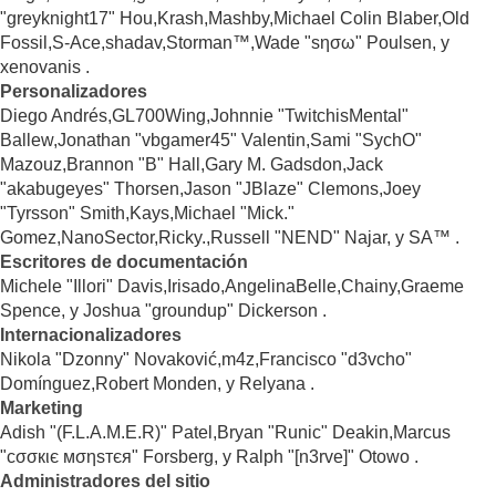
"greyknight17" Hou,Krash,Mashby,Michael Colin Blaber,Old
Fossil,S-Ace,shadav,Storman™,Wade "sησω" Poulsen, y
xenovanis .
Personalizadores
Diego Andrés,GL700Wing,Johnnie "TwitchisMental"
Ballew,Jonathan "vbgamer45" Valentin,Sami "SychO"
Mazouz,Brannon "B" Hall,Gary M. Gadsdon,Jack
"akabugeyes" Thorsen,Jason "JBlaze" Clemons,Joey
"Tyrsson" Smith,Kays,Michael "Mick."
Gomez,NanoSector,Ricky.,Russell "NEND" Najar, y SA™ .
Escritores de documentación
Michele "Illori" Davis,Irisado,AngelinaBelle,Chainy,Graeme
Spence, y Joshua "groundup" Dickerson .
Internacionalizadores
Nikola "Dzonny" Novaković,m4z,Francisco "d3vcho"
Domínguez,Robert Monden, y Relyana .
Marketing
Adish "(F.L.A.M.E.R)" Patel,Bryan "Runic" Deakin,Marcus
"cσσкιє мσηѕтєя" Forsberg, y Ralph "[n3rve]" Otowo .
Administradores del sitio