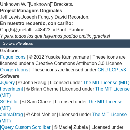
Unknown W. "[Unknown]" Brackets.
Project Managers Originales
Jeff Lewis,Joseph Fung, y David Recordon.
En nuestro recuerdo, con cariño:
Crip,K@,metallica48423, y Paul_Pauline .
Y para todos los que hayamos podido omitir, ¡gracias!
Software/Gráficos
Gráficos
Fugue Icons
| © 2012 Yusuke Kamiyamane | These icons are
licensed under a Creative Commons Attribution 3.0 License
Oxygen Icons
| These icons are licensed under
GNU LGPLv3
Software
JQuery
| © John Resig | Licensed under
The MIT License (MIT)
hoverIntent
| © Brian Cherne | Licensed under
The MIT License
(MIT)
SCEditor
| © Sam Clarke | Licensed under
The MIT License
(MIT)
animaDrag
| © Abel Mohler | Licensed under
The MIT License
(MIT)
jQuery Custom Scrollbar
| © Maciej Zubala | Licensed under