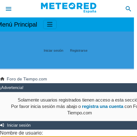
enú Principal
Iniciar sesión
Registrarse
Foro de Tiempo.com
¡Advertencia!
Solamente usuarios registrados tienen acceso a esta secci
Por favor inicia sesión más abajo o
registra una cuenta
con Fo
Tiempo.com
Iniciar sesión
Nombre de usuario: