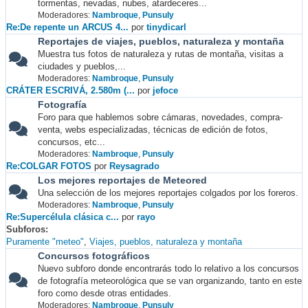
tormentas, nevadas, nubes, atardeceres...
Moderadores:
Nambroque
,
Punsuly
Re:De repente un ARCUS 4...
por
tinydicarl
Reportajes de viajes, pueblos, naturaleza y montaña
Muestra tus fotos de naturaleza y rutas de montaña, visitas a
ciudades y pueblos,...
Moderadores:
Nambroque
,
Punsuly
CRÁTER ESCRIVÁ, 2.580m (...
por
jefoce
Fotografía
Foro para que hablemos sobre cámaras, novedades, compra-
venta, webs especializadas, técnicas de edición de fotos,
concursos, etc...
Moderadores:
Nambroque
,
Punsuly
Re:COLGAR FOTOS
por
Reysagrado
Los mejores reportajes de Meteored
Una selección de los mejores reportajes colgados por los foreros.
Moderadores:
Nambroque
,
Punsuly
Re:Supercélula clásica c...
por
rayo
Subforos
Puramente "meteo"
Viajes, pueblos, naturaleza y montaña
Concursos fotográficos
Nuevo subforo donde encontrarás todo lo relativo a los concursos
de fotografía meteorológica que se van organizando, tanto en este
foro como desde otras entidades.
Moderadores:
Nambroque
,
Punsuly