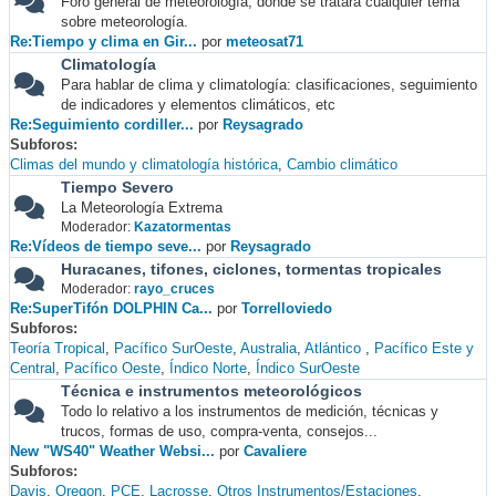
Foro general de meteorología, donde se tratará cualquier tema
sobre meteorología.
Re:Tiempo y clima en Gir...
por
meteosat71
Climatología
Para hablar de clima y climatología: clasificaciones, seguimiento
de indicadores y elementos climáticos, etc
Re:Seguimiento cordiller...
por
Reysagrado
Subforos
Climas del mundo y climatología histórica
Cambio climático
Tiempo Severo
La Meteorología Extrema
Moderador:
Kazatormentas
Re:Vídeos de tiempo seve...
por
Reysagrado
Huracanes, tifones, ciclones, tormentas tropicales
Moderador:
rayo_cruces
Re:SuperTifón DOLPHIN Ca...
por
Torrelloviedo
Subforos
Teoría Tropical
Pacífico SurOeste
Australia
Atlántico
Pacífico Este y
Central
Pacífico Oeste
Índico Norte
Índico SurOeste
Técnica e instrumentos meteorológicos
Todo lo relativo a los instrumentos de medición, técnicas y
trucos, formas de uso, compra-venta, consejos...
New "WS40" Weather Websi...
por
Cavaliere
Subforos
Davis
Oregon
PCE
Lacrosse
Otros Instrumentos/Estaciones