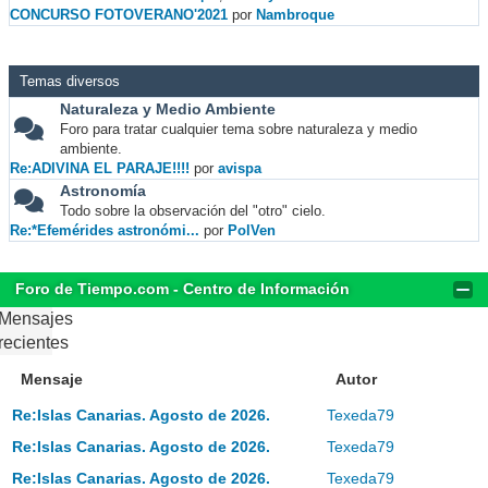
CONCURSO FOTOVERANO'2021
por
Nambroque
Temas diversos
Naturaleza y Medio Ambiente
Foro para tratar cualquier tema sobre naturaleza y medio
ambiente.
Re:ADIVINA EL PARAJE!!!!
por
avispa
Astronomía
Todo sobre la observación del "otro" cielo.
Re:*Efemérides astronómi...
por
PolVen
Foro de Tiempo.com - Centro de Información
Mensajes
recientes
Mensaje
Autor
Re:Islas Canarias. Agosto de 2026.
Texeda79
Re:Islas Canarias. Agosto de 2026.
Texeda79
Re:Islas Canarias. Agosto de 2026.
Texeda79