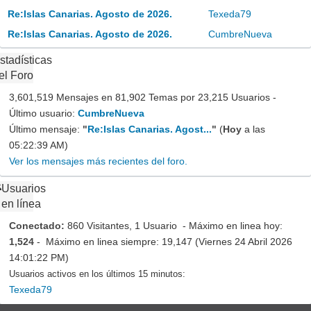
Re:Islas Canarias. Agosto de 2026.
Texeda79
Re:Islas Canarias. Agosto de 2026.
CumbreNueva
stadísticas
el Foro
3,601,519 Mensajes en 81,902 Temas por 23,215 Usuarios -
Último usuario:
CumbreNueva
Último mensaje:
"
Re:Islas Canarias. Agost...
"
(
Hoy
a las
05:22:39 AM)
Ver los mensajes más recientes del foro.
Usuarios
en línea
Conectado:
860 Visitantes, 1 Usuario - Máximo en linea hoy:
1,524
- Máximo en linea siempre: 19,147 (Viernes 24 Abril 2026
14:01:22 PM)
Usuarios activos en los últimos 15 minutos:
Texeda79