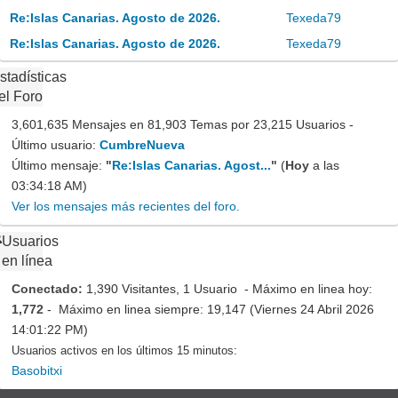
Re:Islas Canarias. Agosto de 2026.
Texeda79
Re:Islas Canarias. Agosto de 2026.
Texeda79
stadísticas
el Foro
3,601,635 Mensajes en 81,903 Temas por 23,215 Usuarios -
Último usuario:
CumbreNueva
Último mensaje:
"
Re:Islas Canarias. Agost...
"
(
Hoy
a las
03:34:18 AM)
Ver los mensajes más recientes del foro.
Usuarios
en línea
Conectado:
1,390 Visitantes, 1 Usuario - Máximo en linea hoy:
1,772
- Máximo en linea siempre: 19,147 (Viernes 24 Abril 2026
14:01:22 PM)
Usuarios activos en los últimos 15 minutos:
Basobitxi