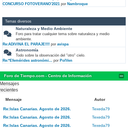
CONCURSO FOTOVERANO'2021
por
Nambroque
Temas diversos
Naturaleza y Medio Ambiente
Foro para tratar cualquier tema sobre naturaleza y medio
ambiente.
Re:ADIVINA EL PARAJE!!!!
por
avispa
Astronomía
Todo sobre la observación del "otro" cielo.
Re:*Efemérides astronómi...
por
PolVen
Foro de Tiempo.com - Centro de Información
Mensajes
recientes
Mensaje
Autor
Re:Islas Canarias. Agosto de 2026.
Texeda79
Re:Islas Canarias. Agosto de 2026.
Texeda79
Re:Islas Canarias. Agosto de 2026.
Texeda79