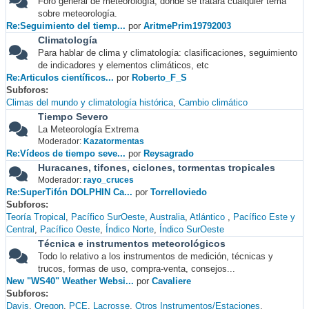
Foro general de meteorología, donde se tratará cualquier tema
sobre meteorología.
Re:Seguimiento del tiemp...
por
AritmePrim19792003
Climatología
Para hablar de clima y climatología: clasificaciones, seguimiento
de indicadores y elementos climáticos, etc
Re:Articulos científicos...
por
Roberto_F_S
Subforos
Climas del mundo y climatología histórica
Cambio climático
Tiempo Severo
La Meteorología Extrema
Moderador:
Kazatormentas
Re:Vídeos de tiempo seve...
por
Reysagrado
Huracanes, tifones, ciclones, tormentas tropicales
Moderador:
rayo_cruces
Re:SuperTifón DOLPHIN Ca...
por
Torrelloviedo
Subforos
Teoría Tropical
Pacífico SurOeste
Australia
Atlántico
Pacífico Este y
Central
Pacífico Oeste
Índico Norte
Índico SurOeste
Técnica e instrumentos meteorológicos
Todo lo relativo a los instrumentos de medición, técnicas y
trucos, formas de uso, compra-venta, consejos...
New "WS40" Weather Websi...
por
Cavaliere
Subforos
Davis
Oregon
PCE
Lacrosse
Otros Instrumentos/Estaciones