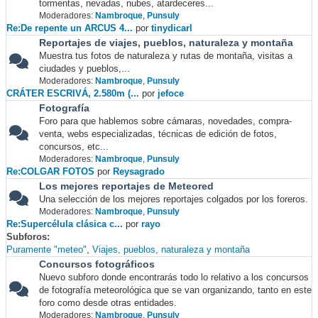
tormentas, nevadas, nubes, atardeceres...
Moderadores:
Nambroque
,
Punsuly
Re:De repente un ARCUS 4...
por
tinydicarl
Reportajes de viajes, pueblos, naturaleza y montaña
Muestra tus fotos de naturaleza y rutas de montaña, visitas a
ciudades y pueblos,...
Moderadores:
Nambroque
,
Punsuly
CRÁTER ESCRIVÁ, 2.580m (...
por
jefoce
Fotografía
Foro para que hablemos sobre cámaras, novedades, compra-
venta, webs especializadas, técnicas de edición de fotos,
concursos, etc...
Moderadores:
Nambroque
,
Punsuly
Re:COLGAR FOTOS
por
Reysagrado
Los mejores reportajes de Meteored
Una selección de los mejores reportajes colgados por los foreros.
Moderadores:
Nambroque
,
Punsuly
Re:Supercélula clásica c...
por
rayo
Subforos
Puramente "meteo"
Viajes, pueblos, naturaleza y montaña
Concursos fotográficos
Nuevo subforo donde encontrarás todo lo relativo a los concursos
de fotografía meteorológica que se van organizando, tanto en este
foro como desde otras entidades.
Moderadores:
Nambroque
,
Punsuly