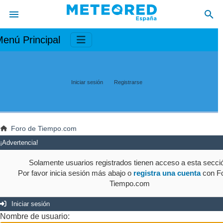
enú Principal
Iniciar sesión
Registrarse
Foro de Tiempo.com
¡Advertencia!
Solamente usuarios registrados tienen acceso a esta secci
Por favor inicia sesión más abajo o
registra una cuenta
con Fo
Tiempo.com
Iniciar sesión
Nombre de usuario: