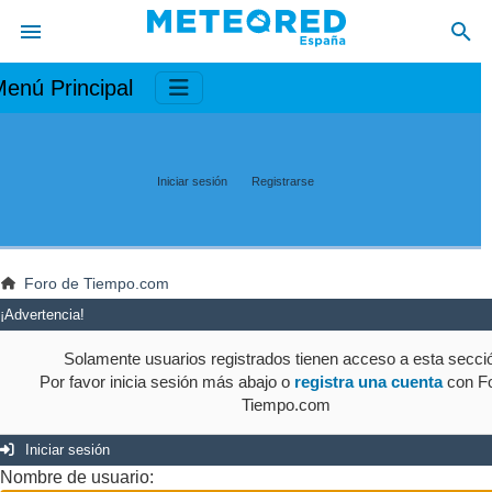
enú Principal
Iniciar sesión
Registrarse
Foro de Tiempo.com
¡Advertencia!
Solamente usuarios registrados tienen acceso a esta secci
Por favor inicia sesión más abajo o
registra una cuenta
con Fo
Tiempo.com
Iniciar sesión
Nombre de usuario: