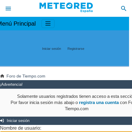
enú Principal
Iniciar sesión
Registrarse
Foro de Tiempo.com
¡Advertencia!
Solamente usuarios registrados tienen acceso a esta secci
Por favor inicia sesión más abajo o
registra una cuenta
con Fo
Tiempo.com
Iniciar sesión
Nombre de usuario: