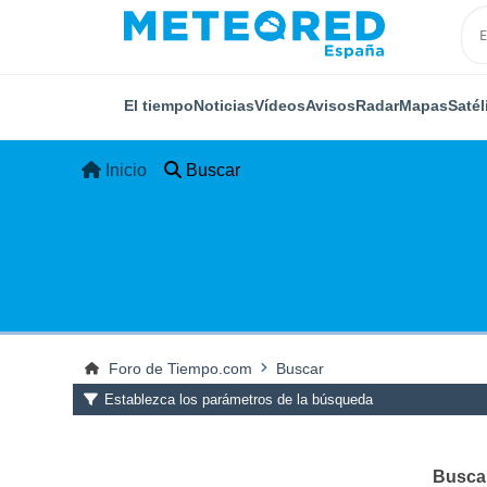
El tiempo
Noticias
Vídeos
Avisos
Radar
Mapas
Satél
Inicio
Buscar
Foro de Tiempo.com
Buscar
Establezca los parámetros de la búsqueda
Buscar