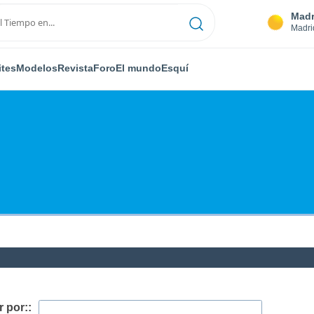
Madr
Madri
ites
Modelos
Revista
Foro
El mundo
Esquí
 por::