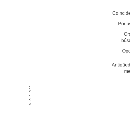
Coincide
Por u
Or
bús
Opc
Antigüed
me