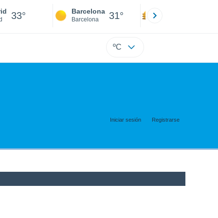
id
Barcelona
Sevilla
33°
31°
35°
d
Barcelona
Sevilla
ºC
Iniciar sesión
Registrarse