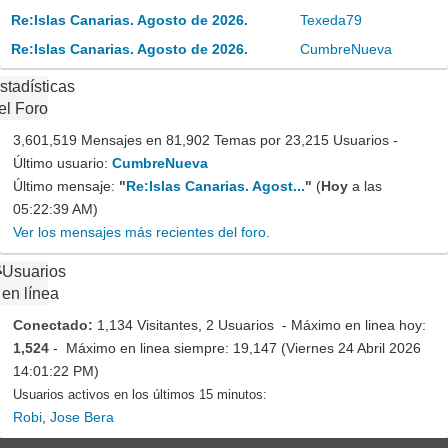
Re:Islas Canarias. Agosto de 2026.
Texeda79
Re:Islas Canarias. Agosto de 2026.
CumbreNueva
stadísticas
el Foro
3,601,519 Mensajes en 81,902 Temas por 23,215 Usuarios -
Último usuario:
CumbreNueva
Último mensaje:
"
Re:Islas Canarias. Agost...
"
(
Hoy
a las
05:22:39 AM)
Ver los mensajes más recientes del foro.
Usuarios
en línea
Conectado:
1,134 Visitantes, 2 Usuarios - Máximo en linea hoy:
1,524
- Máximo en linea siempre: 19,147 (Viernes 24 Abril 2026
14:01:22 PM)
Usuarios activos en los últimos 15 minutos:
Robi
,
Jose Bera