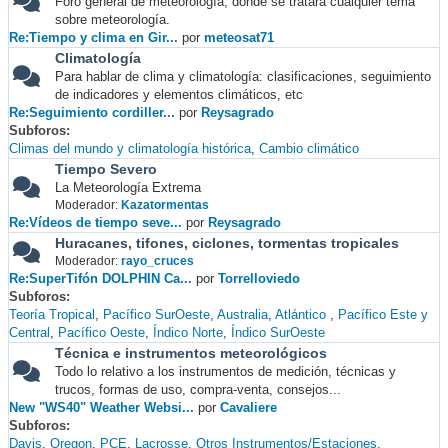
Foro general de meteorología, donde se tratará cualquier tema
sobre meteorología.
Re:Tiempo y clima en Gir...
por
meteosat71
Climatología
Para hablar de clima y climatología: clasificaciones, seguimiento
de indicadores y elementos climáticos, etc
Re:Seguimiento cordiller...
por
Reysagrado
Subforos
Climas del mundo y climatología histórica
Cambio climático
Tiempo Severo
La Meteorología Extrema
Moderador:
Kazatormentas
Re:Vídeos de tiempo seve...
por
Reysagrado
Huracanes, tifones, ciclones, tormentas tropicales
Moderador:
rayo_cruces
Re:SuperTifón DOLPHIN Ca...
por
Torrelloviedo
Subforos
Teoría Tropical
Pacífico SurOeste
Australia
Atlántico
Pacífico Este y
Central
Pacífico Oeste
Índico Norte
Índico SurOeste
Técnica e instrumentos meteorológicos
Todo lo relativo a los instrumentos de medición, técnicas y
trucos, formas de uso, compra-venta, consejos...
New "WS40" Weather Websi...
por
Cavaliere
Subforos
Davis
Oregon
PCE
Lacrosse
Otros Instrumentos/Estaciones