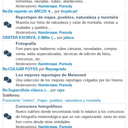
tormentas, nevadas, nubes, atardeceres...
Moderadores:
Nambroque
,
Punsuly
Re:De repente un ARCUS 4...
por
tinydicarl
Reportajes de viajes, pueblos, naturaleza y montaña
Muestra tus fotos de naturaleza y rutas de montaña, visitas a
ciudades y pueblos,...
Moderadores:
Nambroque
,
Punsuly
CRÁTER ESCRIVÁ, 2.580m (...
por
jefoce
Fotografía
Foro para que hablemos sobre cámaras, novedades, compra-
venta, webs especializadas, técnicas de edición de fotos,
concursos, etc...
Moderadores:
Nambroque
,
Punsuly
Re:COLGAR FOTOS
por
Reysagrado
Los mejores reportajes de Meteored
Una selección de los mejores reportajes colgados por los foreros.
Moderadores:
Nambroque
,
Punsuly
Re:Supercélula clásica c...
por
rayo
Subforos
Puramente "meteo"
Viajes, pueblos, naturaleza y montaña
Concursos fotográficos
Nuevo subforo donde encontrarás todo lo relativo a los concursos
de fotografía meteorológica que se van organizando, tanto en este
foro como desde otras entidades.
Moderadores:
Nambroque
,
Punsuly