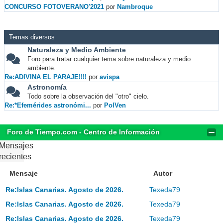
CONCURSO FOTOVERANO'2021
por
Nambroque
Temas diversos
Naturaleza y Medio Ambiente
Foro para tratar cualquier tema sobre naturaleza y medio
ambiente.
Re:ADIVINA EL PARAJE!!!!
por
avispa
Astronomía
Todo sobre la observación del "otro" cielo.
Re:*Efemérides astronómi...
por
PolVen
Foro de Tiempo.com - Centro de Información
Mensajes
recientes
Mensaje
Autor
Re:Islas Canarias. Agosto de 2026.
Texeda79
Re:Islas Canarias. Agosto de 2026.
Texeda79
Re:Islas Canarias. Agosto de 2026.
Texeda79