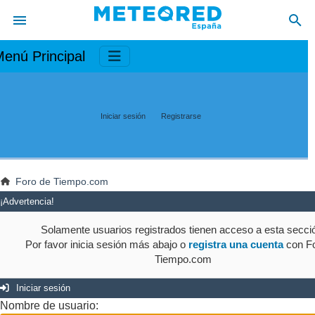
enú Principal
Iniciar sesión
Registrarse
Foro de Tiempo.com
¡Advertencia!
Solamente usuarios registrados tienen acceso a esta secci
Por favor inicia sesión más abajo o
registra una cuenta
con Fo
Tiempo.com
Iniciar sesión
Nombre de usuario: