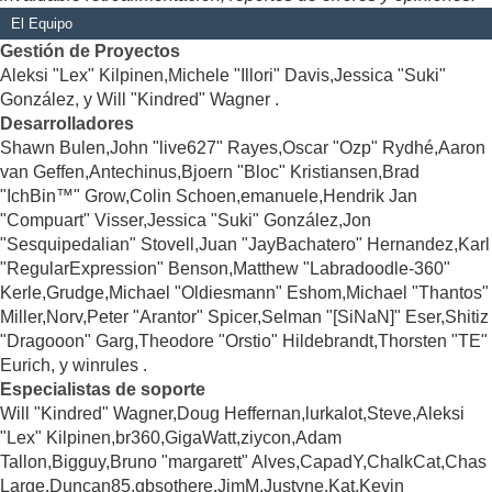
El Equipo
Gestión de Proyectos
Aleksi "Lex" Kilpinen,Michele "Illori" Davis,Jessica "Suki"
González, y Will "Kindred" Wagner .
Desarrolladores
Shawn Bulen,John "live627" Rayes,Oscar "Ozp" Rydhé,Aaron
van Geffen,Antechinus,Bjoern "Bloc" Kristiansen,Brad
"IchBin™" Grow,Colin Schoen,emanuele,Hendrik Jan
"Compuart" Visser,Jessica "Suki" González,Jon
"Sesquipedalian" Stovell,Juan "JayBachatero" Hernandez,Karl
"RegularExpression" Benson,Matthew "Labradoodle-360"
Kerle,Grudge,Michael "Oldiesmann" Eshom,Michael "Thantos"
Miller,Norv,Peter "Arantor" Spicer,Selman "[SiNaN]" Eser,Shitiz
"Dragooon" Garg,Theodore "Orstio" Hildebrandt,Thorsten "TE"
Eurich, y winrules .
Especialistas de soporte
Will "Kindred" Wagner,Doug Heffernan,lurkalot,Steve,Aleksi
"Lex" Kilpinen,br360,GigaWatt,ziycon,Adam
Tallon,Bigguy,Bruno "margarett" Alves,CapadY,ChalkCat,Chas
Large,Duncan85,gbsothere,JimM,Justyne,Kat,Kevin