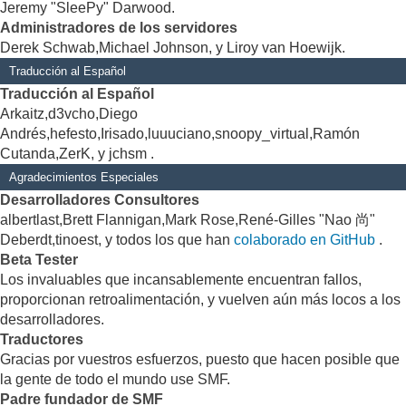
Jeremy "SleePy" Darwood.
Administradores de los servidores
Derek Schwab,Michael Johnson, y Liroy van Hoewijk.
Traducción al Español
Traducción al Español
Arkaitz,d3vcho,Diego
Andrés,hefesto,Irisado,luuuciano,snoopy_virtual,Ramón
Cutanda,ZerK, y jchsm .
Agradecimientos Especiales
Desarrolladores Consultores
albertlast,Brett Flannigan,Mark Rose,René-Gilles "Nao 尚"
Deberdt,tinoest, y todos los que han
colaborado en GitHub
.
Beta Tester
Los invaluables que incansablemente encuentran fallos,
proporcionan retroalimentación, y vuelven aún más locos a los
desarrolladores.
Traductores
Gracias por vuestros esfuerzos, puesto que hacen posible que
la gente de todo el mundo use SMF.
Padre fundador de SMF