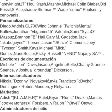
"greyknight17" Hou,Krash,Mashby,Michael Colin Blaber,Old
Fossil,S-Ace,shadav,Storman™,Wade "sησω" Poulsen, y
xenovanis .
Personalizadores
Diego Andrés,GL700Wing,Johnnie "TwitchisMental"
Ballew,Jonathan "vbgamer45" Valentin,Sami "SychO"
Mazouz,Brannon "B" Hall,Gary M. Gadsdon,Jack
"akabugeyes" Thorsen,Jason "JBlaze" Clemons,Joey
"Tyrsson" Smith,Kays,Michael "Mick."
Gomez,NanoSector,Ricky.,Russell "NEND" Najar, y SA™ .
Escritores de documentación
Michele "Illori" Davis,Irisado,AngelinaBelle,Chainy,Graeme
Spence, y Joshua "groundup" Dickerson .
Internacionalizadores
Nikola "Dzonny" Novaković,m4z,Francisco "d3vcho"
Domínguez,Robert Monden, y Relyana .
Marketing
Adish "(F.L.A.M.E.R)" Patel,Bryan "Runic" Deakin,Marcus
"cσσкιє мσηѕтєя" Forsberg, y Ralph "[n3rve]" Otowo .
Administradores del sitio