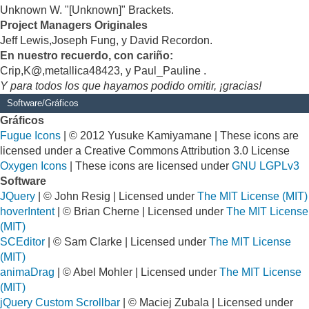
Unknown W. "[Unknown]" Brackets.
Project Managers Originales
Jeff Lewis,Joseph Fung, y David Recordon.
En nuestro recuerdo, con cariño:
Crip,K@,metallica48423, y Paul_Pauline .
Y para todos los que hayamos podido omitir, ¡gracias!
Software/Gráficos
Gráficos
Fugue Icons
| © 2012 Yusuke Kamiyamane | These icons are
licensed under a Creative Commons Attribution 3.0 License
Oxygen Icons
| These icons are licensed under
GNU LGPLv3
Software
JQuery
| © John Resig | Licensed under
The MIT License (MIT)
hoverIntent
| © Brian Cherne | Licensed under
The MIT License
(MIT)
SCEditor
| © Sam Clarke | Licensed under
The MIT License
(MIT)
animaDrag
| © Abel Mohler | Licensed under
The MIT License
(MIT)
jQuery Custom Scrollbar
| © Maciej Zubala | Licensed under