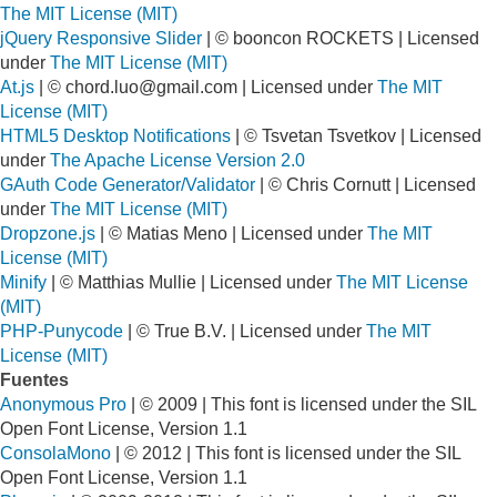
The MIT License (MIT)
jQuery Responsive Slider
| © booncon ROCKETS | Licensed
under
The MIT License (MIT)
At.js
| ©
chord.luo@gmail.com
| Licensed under
The MIT
License (MIT)
HTML5 Desktop Notifications
| © Tsvetan Tsvetkov | Licensed
under
The Apache License Version 2.0
GAuth Code Generator/Validator
| © Chris Cornutt | Licensed
under
The MIT License (MIT)
Dropzone.js
| © Matias Meno | Licensed under
The MIT
License (MIT)
Minify
| © Matthias Mullie | Licensed under
The MIT License
(MIT)
PHP-Punycode
| © True B.V. | Licensed under
The MIT
License (MIT)
Fuentes
Anonymous Pro
| © 2009 | This font is licensed under the SIL
Open Font License, Version 1.1
ConsolaMono
| © 2012 | This font is licensed under the SIL
Open Font License, Version 1.1