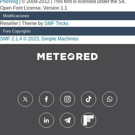
Phennig
| © 2009-2012 | This font is licensed under the SIL
Open Font License, Version 1.1
Modificaciones
Reseller | Theme by
SMF Tricks
Foro Copyrights
SMF 2.1.4 © 2023
,
Simple Machines