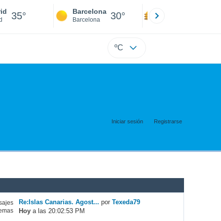
id
Barcelona
Sevilla
35°
30°
37°
d
Barcelona
Sevilla
ºC
Iniciar sesión
Registrarse
Re:Islas Canarias. Agost...
por
Texeda79
ajes
Hoy
a las 20:02:53 PM
emas