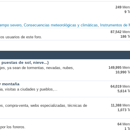
249
Mens
9
T
iempo severo
Consecuencias meteorológicas y climáticas
Instrumentos de 
87,542
Mens
os usuarios de este foro.
186
T
puestas de sol, nieve...)
ajes, ya sean de tormentas, nevadas, nubes,
149,995
Mens
10,990
T
 y montaña
64,019
Mens
a, visitas a ciudades y pueblos,...
5,614
T
s, compra-venta, webs especializadas, técnicas de
11,388
Mens
1,073
T
64
Mens
por los foreros.
1
T