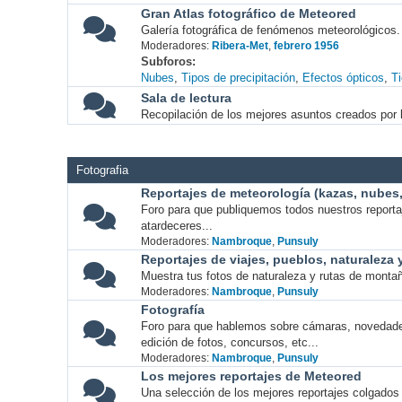
Gran Atlas fotográfico de Meteored
Galería fotográfica de fenómenos meteorológicos.
Moderadores:
Ribera-Met
,
febrero 1956
Subforos
Nubes
Tipos de precipitación
Efectos ópticos
T
Sala de lectura
Recopilación de los mejores asuntos creados por l
Fotografia
Reportajes de meteorología (kazas, nubes, 
Foro para que publiquemos todos nuestros report
atardeceres...
Moderadores:
Nambroque
,
Punsuly
Reportajes de viajes, pueblos, naturaleza
Muestra tus fotos de naturaleza y rutas de montañ
Moderadores:
Nambroque
,
Punsuly
Fotografía
Foro para que hablemos sobre cámaras, novedade
edición de fotos, concursos, etc...
Moderadores:
Nambroque
,
Punsuly
Los mejores reportajes de Meteored
Una selección de los mejores reportajes colgados 