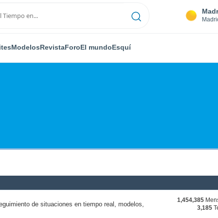
Madr
Madri
ites
Modelos
Revista
Foro
El mundo
Esquí
1,454,385
Mens
eguimiento de situaciones en tiempo real, modelos,
3,185
T