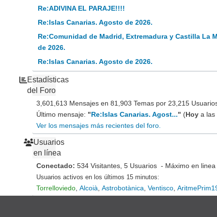
Re:ADIVINA EL PARAJE!!!!
Re:Islas Canarias. Agosto de 2026.
Re:Comunidad de Madrid, Extremadura y Castilla La 
de 2026.
Re:Islas Canarias. Agosto de 2026.
Estadísticas
del Foro
3,601,613 Mensajes en 81,903 Temas por 23,215 Usuarios 
Último mensaje:
"
Re:Islas Canarias. Agost...
"
(
Hoy
a las
Ver los mensajes más recientes del foro.
Usuarios
en línea
Conectado:
534 Visitantes, 5 Usuarios - Máximo en linea
Usuarios activos en los últimos 15 minutos:
Torrelloviedo
,
Alcoià
,
Astrobotànica
,
Ventisco
,
AritmePrim