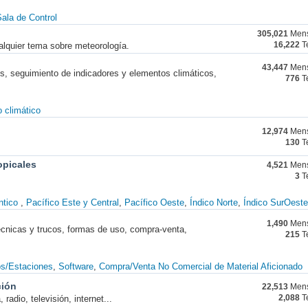
ala de Control
305,021
Mens
alquier tema sobre meteorología.
16,222
T
43,447
Mens
nes, seguimiento de indicadores y elementos climáticos,
776
T
 climático
12,974
Mens
130
T
opicales
4,521
Mens
3
T
ntico
Pacífico Este y Central
Pacífico Oeste
Índico Norte
Índico SurOeste
1,490
Mens
técnicas y trucos, formas de uso, compra-venta,
215
T
os/Estaciones
Software
Compra/Venta No Comercial de Material Aficionado
ción
22,513
Mens
radio, televisión, internet...
2,088
T