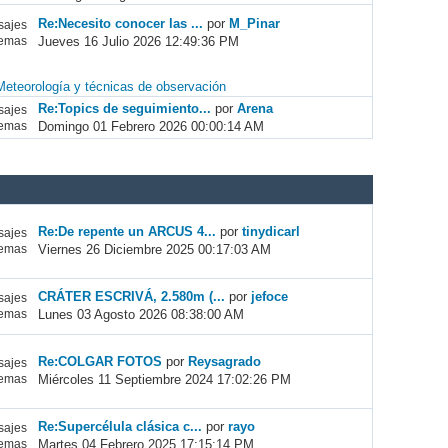
Re:Necesito conocer las ...
por
M_Pinar
ajes
Jueves 16 Julio 2026 12:49:36 PM
emas
Meteorología y técnicas de observación
Re:Topics de seguimiento...
por
Arena
ajes
Domingo 01 Febrero 2026 00:00:14 AM
emas
Re:De repente un ARCUS 4...
por
tinydicarl
ajes
Viernes 26 Diciembre 2025 00:17:03 AM
emas
CRÁTER ESCRIVÁ, 2.580m (...
por
jefoce
ajes
Lunes 03 Agosto 2026 08:38:00 AM
emas
Re:COLGAR FOTOS
por
Reysagrado
ajes
Miércoles 11 Septiembre 2024 17:02:26 PM
emas
Re:Supercélula clásica c...
por
rayo
ajes
Martes 04 Febrero 2025 17:15:14 PM
emas