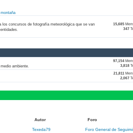
y montaña
a los concursos de fotografía meteorológica que se van
15,685
Mens
347
T
 entidades.
97,154
Mens
y medio ambiente.
3,818
T
21,811
Mens
2,067
T
Autor
Foro
Texeda79
Foro General de Seguimi