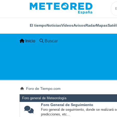
El tiempo
Noticias
Vídeos
Avisos
Radar
Mapas
Satél
Inicio
Buscar
Foro de Tiempo.com
Foro general de Meteorología
Foro General de Seguimiento
Foro general de seguimiento, donde se realizará s
predicciones, etc...