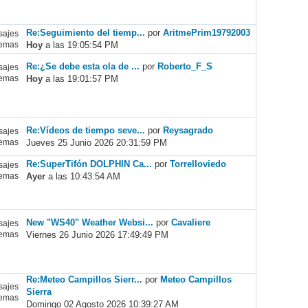
Re:Seguimiento del tiemp...
por
AritmePrim19792003
ajes
Hoy
a las 19:05:54 PM
emas
Re:¿Se debe esta ola de ...
por
Roberto_F_S
ajes
Hoy
a las 19:01:57 PM
emas
Re:Vídeos de tiempo seve...
por
Reysagrado
ajes
Jueves 25 Junio 2026 20:31:59 PM
emas
Re:SuperTifón DOLPHIN Ca...
por
Torrelloviedo
ajes
Ayer
a las 10:43:54 AM
emas
New "WS40" Weather Websi...
por
Cavaliere
ajes
Viernes 26 Junio 2026 17:49:49 PM
emas
Re:Meteo Campillos Sierr...
por
Meteo Campillos
ajes
Sierra
emas
Domingo 02 Agosto 2026 10:39:27 AM