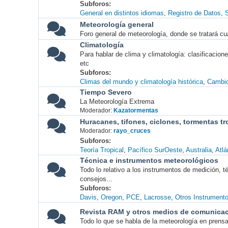
Subforos
General en distintos idiomas
Registro de Datos
S
Meteorología general
Foro general de meteorología, donde se tratará cu
Climatología
Para hablar de clima y climatología: clasificacio
etc
Subforos
Climas del mundo y climatología histórica
Cambio
Tiempo Severo
La Meteorología Extrema
Moderador:
Kazatormentas
Huracanes, tifones, ciclones, tormentas tr
Moderador:
rayo_cruces
Subforos
Teoría Tropical
Pacífico SurOeste
Australia
Atlá
Técnica e instrumentos meteorológicos
Todo lo relativo a los instrumentos de medición, 
consejos...
Subforos
Davis
Oregon
PCE
Lacrosse
Otros Instrument
Revista RAM y otros medios de comunica
Todo lo que se habla de la meteorología en prensa, 