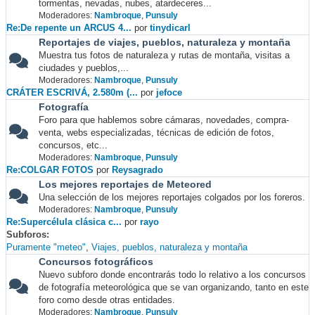
tormentas, nevadas, nubes, atardeceres...
Moderadores:
Nambroque
,
Punsuly
Re:De repente un ARCUS 4...
por
tinydicarl
Reportajes de viajes, pueblos, naturaleza y montaña
Muestra tus fotos de naturaleza y rutas de montaña, visitas a
ciudades y pueblos,...
Moderadores:
Nambroque
,
Punsuly
CRÁTER ESCRIVÁ, 2.580m (...
por
jefoce
Fotografía
Foro para que hablemos sobre cámaras, novedades, compra-
venta, webs especializadas, técnicas de edición de fotos,
concursos, etc...
Moderadores:
Nambroque
,
Punsuly
Re:COLGAR FOTOS
por
Reysagrado
Los mejores reportajes de Meteored
Una selección de los mejores reportajes colgados por los foreros.
Moderadores:
Nambroque
,
Punsuly
Re:Supercélula clásica c...
por
rayo
Subforos
Puramente "meteo"
Viajes, pueblos, naturaleza y montaña
Concursos fotográficos
Nuevo subforo donde encontrarás todo lo relativo a los concursos
de fotografía meteorológica que se van organizando, tanto en este
foro como desde otras entidades.
Moderadores:
Nambroque
,
Punsuly