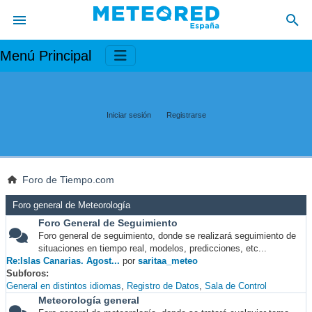
Menú Principal
Iniciar sesión
Registrarse
Foro de Tiempo.com
Foro general de Meteorología
Foro General de Seguimiento
Foro general de seguimiento, donde se realizará seguimiento de
situaciones en tiempo real, modelos, predicciones, etc...
Re:Islas Canarias. Agost...
por
saritaa_meteo
Subforos
General en distintos idiomas
Registro de Datos
Sala de Control
Meteorología general