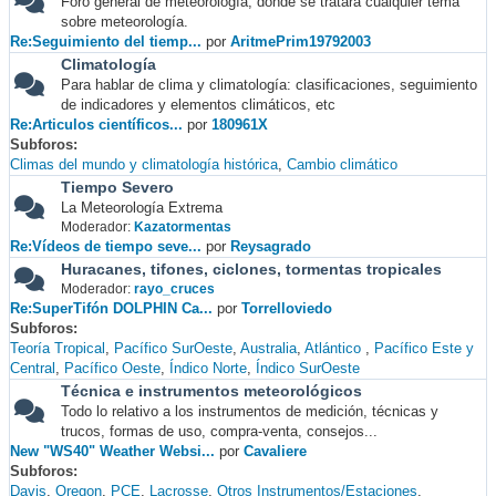
Foro general de meteorología, donde se tratará cualquier tema
sobre meteorología.
Re:Seguimiento del tiemp...
por
AritmePrim19792003
Climatología
Para hablar de clima y climatología: clasificaciones, seguimiento
de indicadores y elementos climáticos, etc
Re:Articulos científicos...
por
180961X
Subforos
Climas del mundo y climatología histórica
Cambio climático
Tiempo Severo
La Meteorología Extrema
Moderador:
Kazatormentas
Re:Vídeos de tiempo seve...
por
Reysagrado
Huracanes, tifones, ciclones, tormentas tropicales
Moderador:
rayo_cruces
Re:SuperTifón DOLPHIN Ca...
por
Torrelloviedo
Subforos
Teoría Tropical
Pacífico SurOeste
Australia
Atlántico
Pacífico Este y
Central
Pacífico Oeste
Índico Norte
Índico SurOeste
Técnica e instrumentos meteorológicos
Todo lo relativo a los instrumentos de medición, técnicas y
trucos, formas de uso, compra-venta, consejos...
New "WS40" Weather Websi...
por
Cavaliere
Subforos
Davis
Oregon
PCE
Lacrosse
Otros Instrumentos/Estaciones