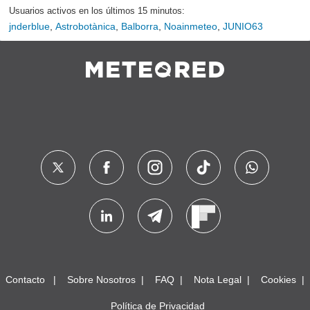
Usuarios activos en los últimos 15 minutos:
jnderblue
,
Astrobotànica
,
Balborra
,
Noainmeteo
,
JUNIO63
Contacto
Sobre Nosotros
FAQ
Nota Legal
Cookies
Política de Privacidad