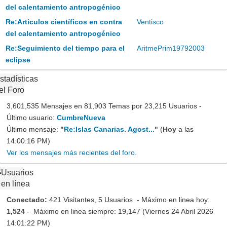
del calentamiento antropogénico
Re:Articulos científicos en contra
Ventisco
del calentamiento antropogénico
Re:Seguimiento del tiempo para el
AritmePrim19792003
eclipse
stadísticas
el Foro
3,601,535 Mensajes en 81,903 Temas por 23,215 Usuarios -
Último usuario:
CumbreNueva
Último mensaje:
"
Re:Islas Canarias. Agost...
"
(
Hoy
a las
14:00:16 PM)
Ver los mensajes más recientes del foro.
Usuarios
en línea
Conectado:
421 Visitantes, 5 Usuarios - Máximo en linea hoy:
1,524
- Máximo en linea siempre: 19,147 (Viernes 24 Abril 2026
14:01:22 PM)