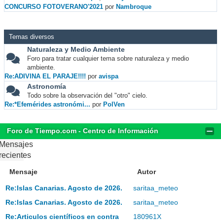
CONCURSO FOTOVERANO'2021
por
Nambroque
Temas diversos
Naturaleza y Medio Ambiente
Foro para tratar cualquier tema sobre naturaleza y medio
ambiente.
Re:ADIVINA EL PARAJE!!!!
por
avispa
Astronomía
Todo sobre la observación del "otro" cielo.
Re:*Efemérides astronómi...
por
PolVen
Foro de Tiempo.com - Centro de Información
Mensajes
recientes
Mensaje
Autor
Re:Islas Canarias. Agosto de 2026.
saritaa_meteo
Re:Islas Canarias. Agosto de 2026.
saritaa_meteo
Re:Articulos científicos en contra
180961X