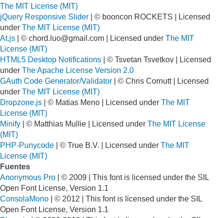
The MIT License (MIT)
jQuery Responsive Slider
| © booncon ROCKETS | Licensed
under
The MIT License (MIT)
At.js
| ©
chord.luo@gmail.com
| Licensed under
The MIT
License (MIT)
HTML5 Desktop Notifications
| © Tsvetan Tsvetkov | Licensed
under
The Apache License Version 2.0
GAuth Code Generator/Validator
| © Chris Cornutt | Licensed
under
The MIT License (MIT)
Dropzone.js
| © Matias Meno | Licensed under
The MIT
License (MIT)
Minify
| © Matthias Mullie | Licensed under
The MIT License
(MIT)
PHP-Punycode
| © True B.V. | Licensed under
The MIT
License (MIT)
Fuentes
Anonymous Pro
| © 2009 | This font is licensed under the SIL
Open Font License, Version 1.1
ConsolaMono
| © 2012 | This font is licensed under the SIL
Open Font License, Version 1.1