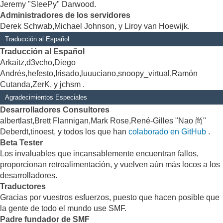
Jeremy "SleePy" Darwood.
Administradores de los servidores
Derek Schwab,Michael Johnson, y Liroy van Hoewijk.
Traducción al Español
Traducción al Español
Arkaitz,d3vcho,Diego
Andrés,hefesto,Irisado,luuuciano,snoopy_virtual,Ramón
Cutanda,ZerK, y jchsm .
Agradecimientos Especiales
Desarrolladores Consultores
albertlast,Brett Flannigan,Mark Rose,René-Gilles "Nao 尚"
Deberdt,tinoest, y todos los que han
colaborado en GitHub
.
Beta Tester
Los invaluables que incansablemente encuentran fallos,
proporcionan retroalimentación, y vuelven aún más locos a los
desarrolladores.
Traductores
Gracias por vuestros esfuerzos, puesto que hacen posible que
la gente de todo el mundo use SMF.
Padre fundador de SMF