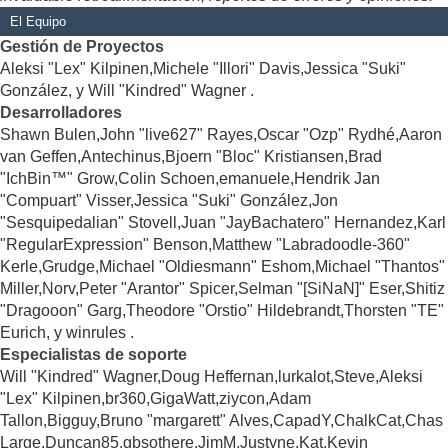
El Equipo
Gestión de Proyectos
Aleksi "Lex" Kilpinen,Michele "Illori" Davis,Jessica "Suki"
González, y Will "Kindred" Wagner .
Desarrolladores
Shawn Bulen,John "live627" Rayes,Oscar "Ozp" Rydhé,Aaron
van Geffen,Antechinus,Bjoern "Bloc" Kristiansen,Brad
"IchBin™" Grow,Colin Schoen,emanuele,Hendrik Jan
"Compuart" Visser,Jessica "Suki" González,Jon
"Sesquipedalian" Stovell,Juan "JayBachatero" Hernandez,Karl
"RegularExpression" Benson,Matthew "Labradoodle-360"
Kerle,Grudge,Michael "Oldiesmann" Eshom,Michael "Thantos"
Miller,Norv,Peter "Arantor" Spicer,Selman "[SiNaN]" Eser,Shitiz
"Dragooon" Garg,Theodore "Orstio" Hildebrandt,Thorsten "TE"
Eurich, y winrules .
Especialistas de soporte
Will "Kindred" Wagner,Doug Heffernan,lurkalot,Steve,Aleksi
"Lex" Kilpinen,br360,GigaWatt,ziycon,Adam
Tallon,Bigguy,Bruno "margarett" Alves,CapadY,ChalkCat,Chas
Large,Duncan85,gbsothere,JimM,Justyne,Kat,Kevin