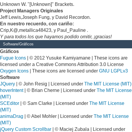
Unknown W. "[Unknown]" Brackets.
Project Managers Originales
Jeff Lewis,Joseph Fung, y David Recordon.
En nuestro recuerdo, con cariño:
Crip,K@,metallica48423, y Paul_Pauline .
Y para todos los que hayamos podido omitir, ¡gracias!
Software/Gráficos
Gráficos
Fugue Icons
| © 2012 Yusuke Kamiyamane | These icons are
licensed under a Creative Commons Attribution 3.0 License
Oxygen Icons
| These icons are licensed under
GNU LGPLv3
Software
JQuery
| © John Resig | Licensed under
The MIT License (MIT)
hoverIntent
| © Brian Cherne | Licensed under
The MIT License
(MIT)
SCEditor
| © Sam Clarke | Licensed under
The MIT License
(MIT)
animaDrag
| © Abel Mohler | Licensed under
The MIT License
(MIT)
jQuery Custom Scrollbar
| © Maciej Zubala | Licensed under