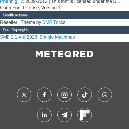
Phennig
| © 2009-2012 | This font is licensed under the SIL
Open Font License, Version 1.1
Modificaciones
Reseller | Theme by
SMF Tricks
Foro Copyrights
SMF 2.1.4 © 2023
,
Simple Machines