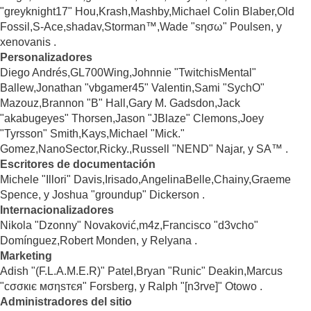
"greyknight17" Hou,Krash,Mashby,Michael Colin Blaber,Old
Fossil,S-Ace,shadav,Storman™,Wade "sησω" Poulsen, y
xenovanis .
Personalizadores
Diego Andrés,GL700Wing,Johnnie "TwitchisMental"
Ballew,Jonathan "vbgamer45" Valentin,Sami "SychO"
Mazouz,Brannon "B" Hall,Gary M. Gadsdon,Jack
"akabugeyes" Thorsen,Jason "JBlaze" Clemons,Joey
"Tyrsson" Smith,Kays,Michael "Mick."
Gomez,NanoSector,Ricky.,Russell "NEND" Najar, y SA™ .
Escritores de documentación
Michele "Illori" Davis,Irisado,AngelinaBelle,Chainy,Graeme
Spence, y Joshua "groundup" Dickerson .
Internacionalizadores
Nikola "Dzonny" Novaković,m4z,Francisco "d3vcho"
Domínguez,Robert Monden, y Relyana .
Marketing
Adish "(F.L.A.M.E.R)" Patel,Bryan "Runic" Deakin,Marcus
"cσσкιє мσηѕтєя" Forsberg, y Ralph "[n3rve]" Otowo .
Administradores del sitio