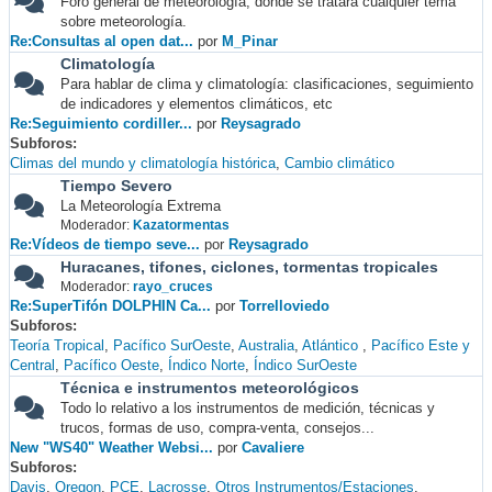
Foro general de meteorología, donde se tratará cualquier tema
sobre meteorología.
Re:Consultas al open dat...
por
M_Pinar
Climatología
Para hablar de clima y climatología: clasificaciones, seguimiento
de indicadores y elementos climáticos, etc
Re:Seguimiento cordiller...
por
Reysagrado
Subforos
Climas del mundo y climatología histórica
Cambio climático
Tiempo Severo
La Meteorología Extrema
Moderador:
Kazatormentas
Re:Vídeos de tiempo seve...
por
Reysagrado
Huracanes, tifones, ciclones, tormentas tropicales
Moderador:
rayo_cruces
Re:SuperTifón DOLPHIN Ca...
por
Torrelloviedo
Subforos
Teoría Tropical
Pacífico SurOeste
Australia
Atlántico
Pacífico Este y
Central
Pacífico Oeste
Índico Norte
Índico SurOeste
Técnica e instrumentos meteorológicos
Todo lo relativo a los instrumentos de medición, técnicas y
trucos, formas de uso, compra-venta, consejos...
New "WS40" Weather Websi...
por
Cavaliere
Subforos
Davis
Oregon
PCE
Lacrosse
Otros Instrumentos/Estaciones