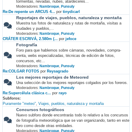
tormentas, nevadas, nubes, atardeceres...
Moderadores:
Nambroque
,
Punsuly
Re:De repente un ARCUS 4...
por
tinydicarl
Reportajes de viajes, pueblos, naturaleza y montaña
Muestra tus fotos de naturaleza y rutas de montaña, visitas a
ciudades y pueblos,...
Moderadores:
Nambroque
,
Punsuly
CRÁTER ESCRIVÁ, 2.580m (...
por
jefoce
Fotografía
Foro para que hablemos sobre cámaras, novedades, compra-
venta, webs especializadas, técnicas de edición de fotos,
concursos, etc...
Moderadores:
Nambroque
,
Punsuly
Re:COLGAR FOTOS
por
Reysagrado
Los mejores reportajes de Meteored
Una selección de los mejores reportajes colgados por los foreros.
Moderadores:
Nambroque
,
Punsuly
Re:Supercélula clásica c...
por
rayo
Subforos
Puramente "meteo"
Viajes, pueblos, naturaleza y montaña
Concursos fotográficos
Nuevo subforo donde encontrarás todo lo relativo a los concursos
de fotografía meteorológica que se van organizando, tanto en este
foro como desde otras entidades.
Moderadores:
Nambroque
,
Punsuly