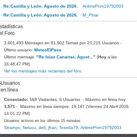
Re:Castilla y León. Agosto de 2026.
AritmePrim19792003
Re:Castilla y León. Agosto de 2026.
M_Pinar
stadísticas
el Foro
3,601,493 Mensajes en 81,902 Temas por 23,215 Usuarios -
Último usuario:
MeteoElPaso
Último mensaje:
"
Re:Islas Canarias. Agost...
"
(
Hoy
a las
16:48:47 PM)
Ver los mensajes más recientes del foro.
Usuarios
en línea
Conectado:
568 Visitantes, 6 Usuarios - Máximo en linea hoy:
1,571
- Máximo en linea siempre: 19,147 (Viernes 24 Abril 2026
14:01:22 PM)
Usuarios activos en los últimos 15 minutos:
Stramps
,
Nelucu
,
defi
,
jfran
,
Texeda79
,
AritmePrim19792003