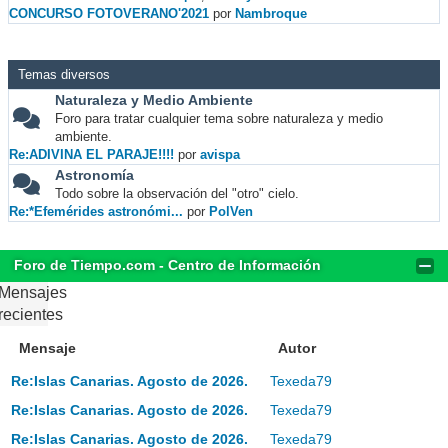
CONCURSO FOTOVERANO'2021
por
Nambroque
Temas diversos
Naturaleza y Medio Ambiente
Foro para tratar cualquier tema sobre naturaleza y medio
ambiente.
Re:ADIVINA EL PARAJE!!!!
por
avispa
Astronomía
Todo sobre la observación del "otro" cielo.
Re:*Efemérides astronómi...
por
PolVen
Foro de Tiempo.com - Centro de Información
Mensajes
recientes
Mensaje
Autor
Re:Islas Canarias. Agosto de 2026.
Texeda79
Re:Islas Canarias. Agosto de 2026.
Texeda79
Re:Islas Canarias. Agosto de 2026.
Texeda79