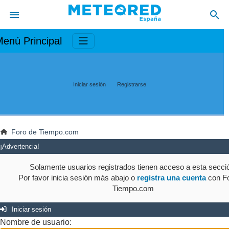
enú Principal
Iniciar sesión
Registrarse
Foro de Tiempo.com
¡Advertencia!
Solamente usuarios registrados tienen acceso a esta secci
Por favor inicia sesión más abajo o
registra una cuenta
con Fo
Tiempo.com
Iniciar sesión
Nombre de usuario: