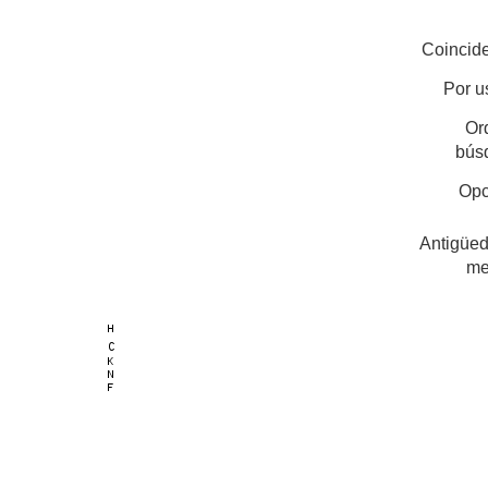
Coincide
Por u
Or
bús
Opc
Antigüed
me