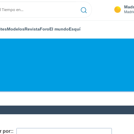
Madr
Madri
ites
Modelos
Revista
Foro
El mundo
Esquí
 por::