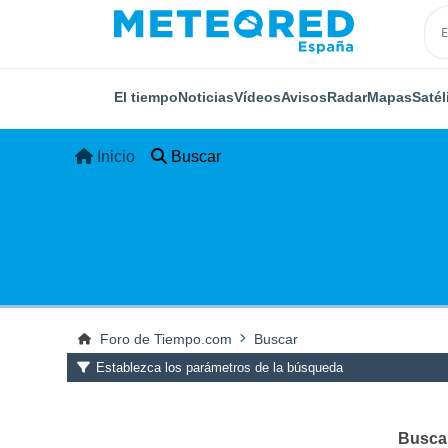
El tiempo
Noticias
Vídeos
Avisos
Radar
Mapas
Satél
Inicio
Buscar
Foro de Tiempo.com
Buscar
Establezca los parámetros de la búsqueda
Buscar