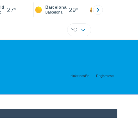
id
Barcelona
Sevilla
27°
29°
27°
d
Barcelona
Sevilla
ºC
Iniciar sesión
Registrarse