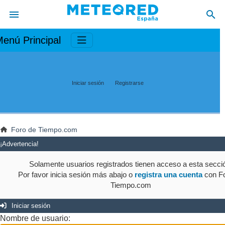
enú Principal
Iniciar sesión
Registrarse
Foro de Tiempo.com
¡Advertencia!
Solamente usuarios registrados tienen acceso a esta secci
Por favor inicia sesión más abajo o
registra una cuenta
con Fo
Tiempo.com
Iniciar sesión
Nombre de usuario: