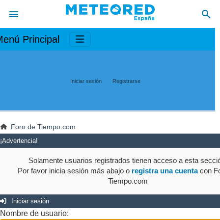
enú Principal
Iniciar sesión
Registrarse
Foro de Tiempo.com
¡Advertencia!
Solamente usuarios registrados tienen acceso a esta secci
Por favor inicia sesión más abajo o
registra una cuenta
con Fo
Tiempo.com
Iniciar sesión
Nombre de usuario: