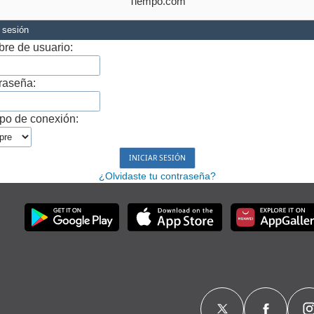
Tiempo.com
r sesión
re de usuario:
raseña:
po de conexión:
¿Olvidaste tu contraseña?