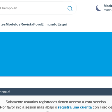
Madr
Madri
ites
Modelos
Revista
Foro
El mundo
Esquí
tencia!
Solamente usuarios registrados tienen acceso a esta sección.
Por favor inicia sesión más abajo o
registra una cuenta
con Foro d