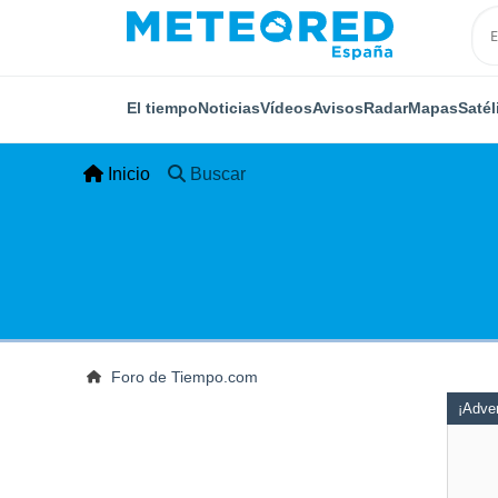
El tiempo
Noticias
Vídeos
Avisos
Radar
Mapas
Satél
Inicio
Buscar
Foro de Tiempo.com
¡Adver