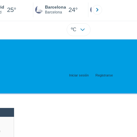
id
Barcelona
Sevilla
25°
24°
25°
d
Barcelona
Sevilla
ºC
Iniciar sesión
Registrarse
e