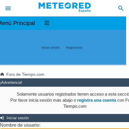
enú Principal
Iniciar sesión
Registrarse
Foro de Tiempo.com
¡Advertencia!
Solamente usuarios registrados tienen acceso a esta secci
Por favor inicia sesión más abajo o
registra una cuenta
con Fo
Tiempo.com
Iniciar sesión
Nombre de usuario: