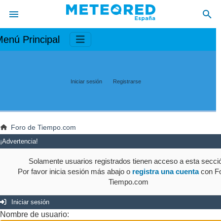
enú Principal
Iniciar sesión
Registrarse
Foro de Tiempo.com
¡Advertencia!
Solamente usuarios registrados tienen acceso a esta secci
Por favor inicia sesión más abajo o
registra una cuenta
con Fo
Tiempo.com
Iniciar sesión
Nombre de usuario: