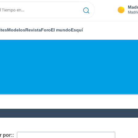
Madr
Madri
ites
Modelos
Revista
Foro
El mundo
Esquí
 por::