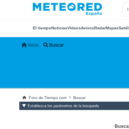
El tiempo
Noticias
Vídeos
Avisos
Radar
Mapas
Satél
Inicio
Buscar
Foro de Tiempo.com
Buscar
Establezca los parámetros de la búsqueda
Buscar