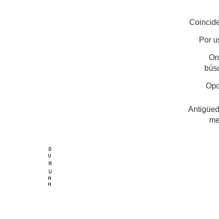
Coincide
Por u
Or
bús
Opc
Antigüed
me