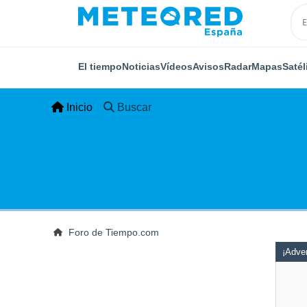
El tiempo
Noticias
Vídeos
Avisos
Radar
Mapas
Satél
Inicio
Buscar
Foro de Tiempo.com
¡Adver