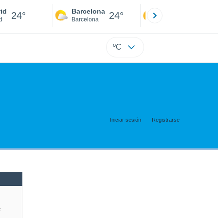
id
Barcelona
Sevilla
24°
24°
24°
d
Barcelona
Sevilla
ºC
Iniciar sesión
Registrarse
e