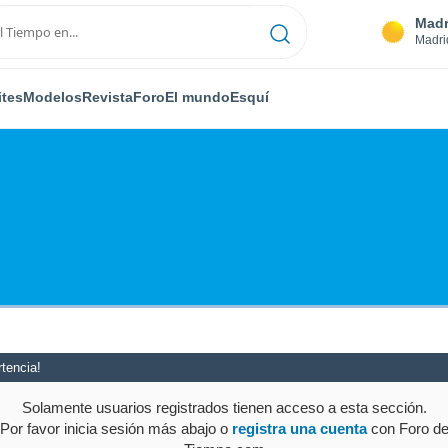
Madr
Madri
ites
Modelos
Revista
Foro
El mundo
Esquí
tencia!
Solamente usuarios registrados tienen acceso a esta sección.
Por favor inicia sesión más abajo o
registra una cuenta
con Foro d