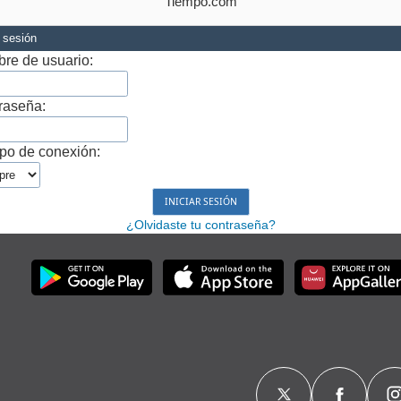
Tiempo.com
r sesión
re de usuario:
raseña:
po de conexión:
¿Olvidaste tu contraseña?