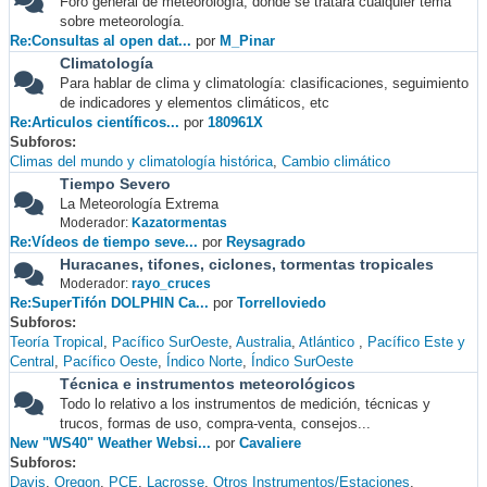
Foro general de meteorología, donde se tratará cualquier tema
sobre meteorología.
Re:Consultas al open dat...
por
M_Pinar
Climatología
Para hablar de clima y climatología: clasificaciones, seguimiento
de indicadores y elementos climáticos, etc
Re:Articulos científicos...
por
180961X
Subforos
Climas del mundo y climatología histórica
Cambio climático
Tiempo Severo
La Meteorología Extrema
Moderador:
Kazatormentas
Re:Vídeos de tiempo seve...
por
Reysagrado
Huracanes, tifones, ciclones, tormentas tropicales
Moderador:
rayo_cruces
Re:SuperTifón DOLPHIN Ca...
por
Torrelloviedo
Subforos
Teoría Tropical
Pacífico SurOeste
Australia
Atlántico
Pacífico Este y
Central
Pacífico Oeste
Índico Norte
Índico SurOeste
Técnica e instrumentos meteorológicos
Todo lo relativo a los instrumentos de medición, técnicas y
trucos, formas de uso, compra-venta, consejos...
New "WS40" Weather Websi...
por
Cavaliere
Subforos
Davis
Oregon
PCE
Lacrosse
Otros Instrumentos/Estaciones