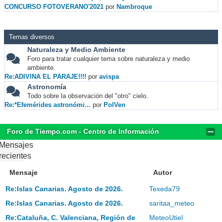
CONCURSO FOTOVERANO'2021
por
Nambroque
Temas diversos
Naturaleza y Medio Ambiente
Foro para tratar cualquier tema sobre naturaleza y medio
ambiente.
Re:ADIVINA EL PARAJE!!!!
por
avispa
Astronomía
Todo sobre la observación del "otro" cielo.
Re:*Efemérides astronómi...
por
PolVen
Foro de Tiempo.com - Centro de Información
Mensajes
recientes
Mensaje
Autor
Re:Islas Canarias. Agosto de 2026.
Texeda79
Re:Islas Canarias. Agosto de 2026.
saritaa_meteo
Re:Cataluña, C. Valenciana, Región de
MeteoUtiel