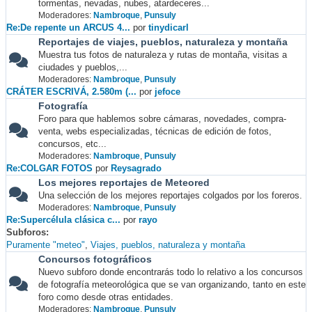
tormentas, nevadas, nubes, atardeceres...
Moderadores:
Nambroque
,
Punsuly
Re:De repente un ARCUS 4...
por
tinydicarl
Reportajes de viajes, pueblos, naturaleza y montaña
Muestra tus fotos de naturaleza y rutas de montaña, visitas a
ciudades y pueblos,...
Moderadores:
Nambroque
,
Punsuly
CRÁTER ESCRIVÁ, 2.580m (...
por
jefoce
Fotografía
Foro para que hablemos sobre cámaras, novedades, compra-
venta, webs especializadas, técnicas de edición de fotos,
concursos, etc...
Moderadores:
Nambroque
,
Punsuly
Re:COLGAR FOTOS
por
Reysagrado
Los mejores reportajes de Meteored
Una selección de los mejores reportajes colgados por los foreros.
Moderadores:
Nambroque
,
Punsuly
Re:Supercélula clásica c...
por
rayo
Subforos
Puramente "meteo"
Viajes, pueblos, naturaleza y montaña
Concursos fotográficos
Nuevo subforo donde encontrarás todo lo relativo a los concursos
de fotografía meteorológica que se van organizando, tanto en este
foro como desde otras entidades.
Moderadores:
Nambroque
,
Punsuly