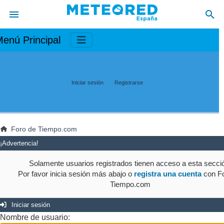
enú Principal
Iniciar sesión
Registrarse
Foro de Tiempo.com
¡Advertencia!
Solamente usuarios registrados tienen acceso a esta secci
Por favor inicia sesión más abajo o
registra una cuenta
con Fo
Tiempo.com
Iniciar sesión
Nombre de usuario: