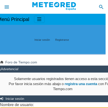
enú Principal
Iniciar sesión
Registrarse
Foro de Tiempo.com
¡Advertencia!
Solamente usuarios registrados tienen acceso a esta secci
Por favor inicia sesión más abajo o
registra una cuenta
con Fo
Tiempo.com
Iniciar sesión
Nombre de usuario: