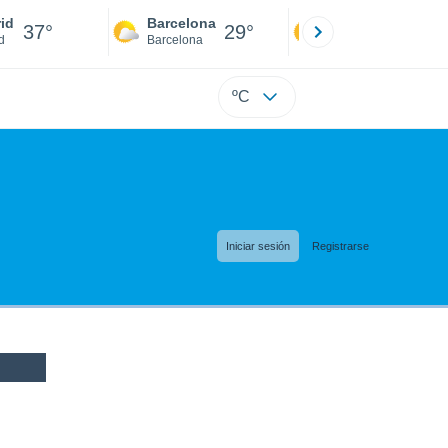
id
Barcelona
Sevilla
37°
29°
38°
d
Barcelona
Sevilla
ºC
Iniciar sesión
Registrarse