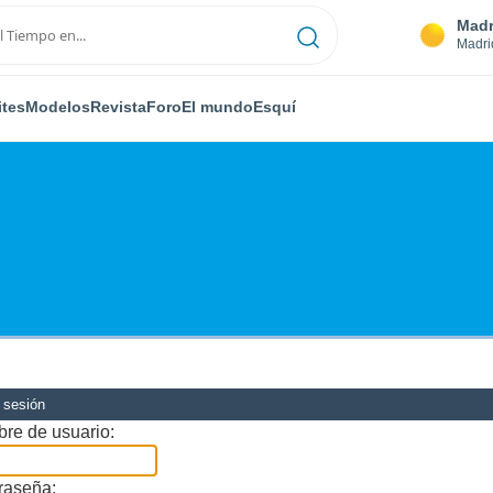
Madr
Madri
ites
Modelos
Revista
Foro
El mundo
Esquí
r sesión
re de usuario:
raseña: