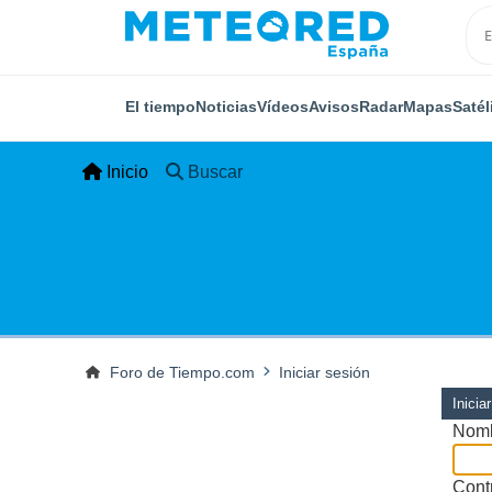
El tiempo
Noticias
Vídeos
Avisos
Radar
Mapas
Satél
Inicio
Buscar
Foro de Tiempo.com
Iniciar sesión
Inicia
Nomb
Cont