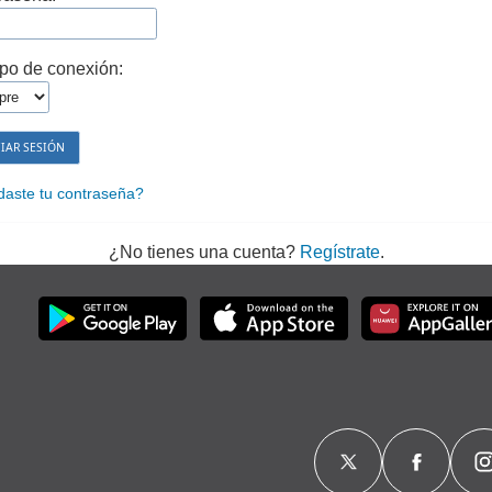
po de conexión:
daste tu contraseña?
¿No tienes una cuenta?
Regístrate
.