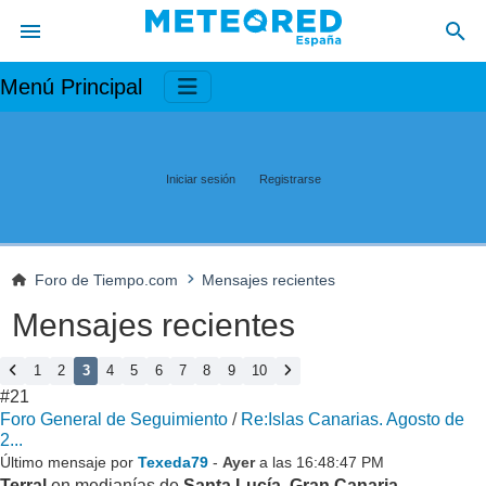
Menú Principal
Iniciar sesión
Registrarse
Foro de Tiempo.com
Mensajes recientes
Mensajes recientes
1
2
3
4
5
6
7
8
9
10
#21
Foro General de Seguimiento
/
Re:Islas Canarias. Agosto de
2...
Último mensaje por
Texeda79
-
Ayer
a las 16:48:47 PM
Terral
en medianías de
Santa Lucía
,
Gran Canaria
.