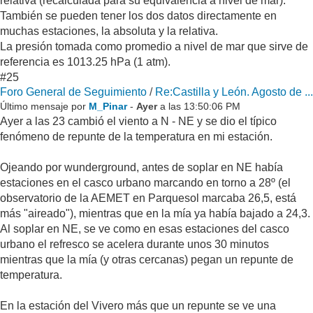
relativa (recalculada para su equivalencia a nivel de mar).
También se pueden tener los dos datos directamente en
muchas estaciones, la absoluta y la relativa.
La presión tomada como promedio a nivel de mar que sirve de
referencia es 1013.25 hPa (1 atm).
#25
Foro General de Seguimiento
/
Re:Castilla y León. Agosto de ...
Último mensaje por
M_Pinar
-
Ayer
a las 13:50:06 PM
Ayer a las 23 cambió el viento a N - NE y se dio el típico
fenómeno de repunte de la temperatura en mi estación.
Ojeando por wunderground, antes de soplar en NE había
estaciones en el casco urbano marcando en torno a 28º (el
observatorio de la AEMET en Parquesol marcaba 26,5, está
más "aireado"), mientras que en la mía ya había bajado a 24,3.
Al soplar en NE, se ve como en esas estaciones del casco
urbano el refresco se acelera durante unos 30 minutos
mientras que la mía (y otras cercanas) pegan un repunte de
temperatura.
En la estación del Vivero más que un repunte se ve una