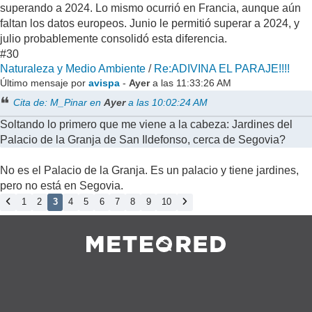
superando a 2024. Lo mismo ocurrió en Francia, aunque aún
faltan los datos europeos. Junio le permitió superar a 2024, y
julio probablemente consolidó esta diferencia.
#30
Naturaleza y Medio Ambiente
/
Re:ADIVINA EL PARAJE!!!!
Último mensaje por
avispa
-
Ayer
a las 11:33:26 AM
Cita de: M_Pinar en
Ayer
a las 10:02:24 AM
Soltando lo primero que me viene a la cabeza: Jardines del
Palacio de la Granja de San Ildefonso, cerca de Segovia?
No es el Palacio de la Granja. Es un palacio y tiene jardines,
pero no está en Segovia.
1
2
3
4
5
6
7
8
9
10