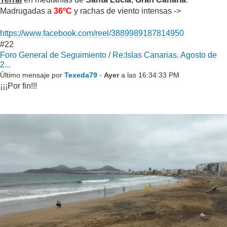
Madrugadas a
36ºC
y rachas de viento intensas ->
https://www.facebook.com/reel/3889989187814950
#22
Foro General de Seguimiento
/
Re:Islas Canarias. Agosto de
2...
Último mensaje por
Texeda79
-
Ayer
a las 16:34:33 PM
¡¡¡Por fin!!!