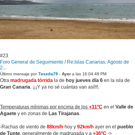
#23
Foro General de Seguimiento
/
Re:Islas Canarias. Agosto de
2...
Último mensaje por
Texeda79
-
Ayer
a las 16:04:48 PM
Otra
madrugada tórrida
la de
hoy jueves día 6
en la isla de
Gran Canaria
. ¡¡¡Y ya no sé cuántas van así!!!.
Temperaturas mínimas por encima de los
+31ºC
en el
Valle de
Agaete
y en zonas de
Las Tirajanas
.
-Rachas de viento de
88km/h
hoy y
92km/h
ayer en el
pueblo
de Tunte
, generalmente de madrugada y a
+36ºC
->