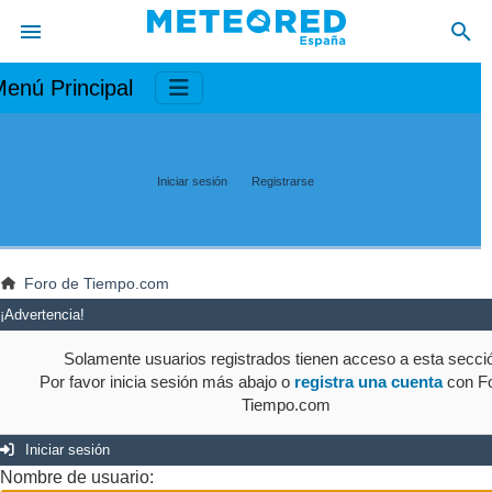
enú Principal
Iniciar sesión
Registrarse
Foro de Tiempo.com
¡Advertencia!
Solamente usuarios registrados tienen acceso a esta secci
Por favor inicia sesión más abajo o
registra una cuenta
con Fo
Tiempo.com
Iniciar sesión
Nombre de usuario: