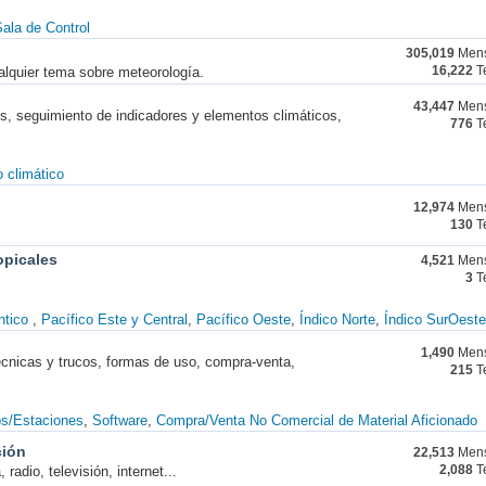
ala de Control
305,019
Mens
alquier tema sobre meteorología.
16,222
T
43,447
Mens
nes, seguimiento de indicadores y elementos climáticos,
776
T
 climático
12,974
Mens
130
T
opicales
4,521
Mens
3
T
ntico
Pacífico Este y Central
Pacífico Oeste
Índico Norte
Índico SurOeste
1,490
Mens
técnicas y trucos, formas de uso, compra-venta,
215
T
os/Estaciones
Software
Compra/Venta No Comercial de Material Aficionado
ción
22,513
Mens
radio, televisión, internet...
2,088
T