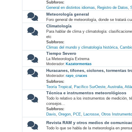
Subforos
General en distintos idiomas
Registro de Datos
S
Meteorología general
Foro general de meteorología, donde se tratará cu
Climatología
Para hablar de clima y climatología: clasificacio
etc
Subforos
Climas del mundo y climatología histórica
Cambio
Tiempo Severo
La Meteorología Extrema
Moderador:
Kazatormentas
Huracanes, tifones, ciclones, tormentas tr
Moderador:
rayo_cruces
Subforos
Teoría Tropical
Pacífico SurOeste
Australia
Atlá
Técnica e instrumentos meteorológicos
Todo lo relativo a los instrumentos de medición, 
consejos...
Subforos
Davis
Oregon
PCE
Lacrosse
Otros Instrument
Revista RAM y otros medios de comunica
Todo lo que se habla de la meteorología en prensa, 