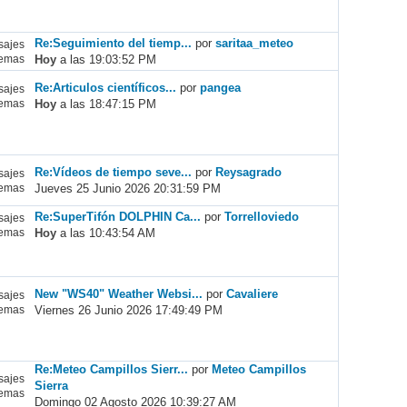
Re:Seguimiento del tiemp...
por
saritaa_meteo
ajes
Hoy
a las 19:03:52 PM
emas
Re:Articulos científicos...
por
pangea
ajes
Hoy
a las 18:47:15 PM
emas
Re:Vídeos de tiempo seve...
por
Reysagrado
ajes
Jueves 25 Junio 2026 20:31:59 PM
emas
Re:SuperTifón DOLPHIN Ca...
por
Torrelloviedo
ajes
Hoy
a las 10:43:54 AM
emas
New "WS40" Weather Websi...
por
Cavaliere
ajes
Viernes 26 Junio 2026 17:49:49 PM
emas
Re:Meteo Campillos Sierr...
por
Meteo Campillos
ajes
Sierra
emas
Domingo 02 Agosto 2026 10:39:27 AM