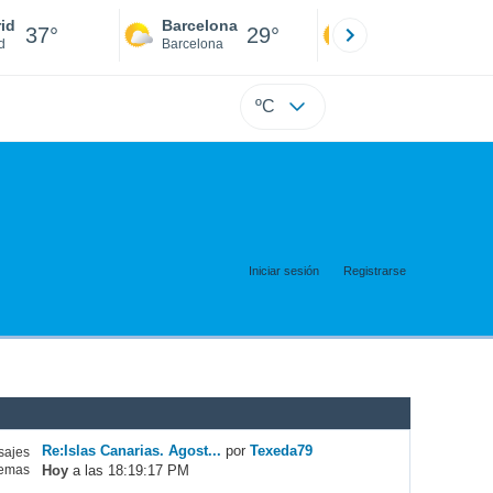
id
Barcelona
Sevilla
37°
29°
40°
d
Barcelona
Sevilla
ºC
Iniciar sesión
Registrarse
Re:Islas Canarias. Agost...
por
Texeda79
ajes
Hoy
a las 18:19:17 PM
emas