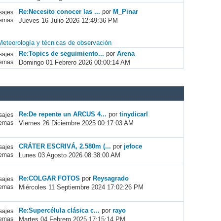
Re:Necesito conocer las ...
por
M_Pinar
ajes
Jueves 16 Julio 2026 12:49:36 PM
emas
Meteorología y técnicas de observación
Re:Topics de seguimiento...
por
Arena
ajes
Domingo 01 Febrero 2026 00:00:14 AM
emas
Re:De repente un ARCUS 4...
por
tinydicarl
ajes
Viernes 26 Diciembre 2025 00:17:03 AM
emas
CRÁTER ESCRIVÁ, 2.580m (...
por
jefoce
ajes
Lunes 03 Agosto 2026 08:38:00 AM
emas
Re:COLGAR FOTOS
por
Reysagrado
ajes
Miércoles 11 Septiembre 2024 17:02:26 PM
emas
Re:Supercélula clásica c...
por
rayo
ajes
Martes 04 Febrero 2025 17:15:14 PM
emas