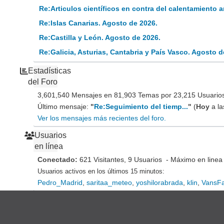
Re:Articulos científicos en contra del calentamiento
Re:Islas Canarias. Agosto de 2026.
Re:Castilla y León. Agosto de 2026.
Re:Galicia, Asturias, Cantabria y País Vasco. Agosto d
Estadísticas
del Foro
3,601,540 Mensajes en 81,903 Temas por 23,215 Usuarios 
Último mensaje:
"
Re:Seguimiento del tiemp...
"
(
Hoy
a la
Ver los mensajes más recientes del foro.
Usuarios
en línea
Conectado:
621 Visitantes, 9 Usuarios - Máximo en linea
Usuarios activos en los últimos 15 minutos:
Pedro_Madrid
,
saritaa_meteo
,
yoshilorabrada
,
klin
,
VansF