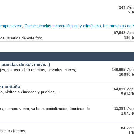
249
Mens
9
T
iempo severo
Consecuencias meteorológicas y climáticas
Instrumentos de 
87,542
Mens
os usuarios de este foro.
186
T
puestas de sol, nieve...)
ajes, ya sean de tormentas, nevadas, nubes,
149,995
Mens
10,990
T
 y montaña
64,019
Mens
a, visitas a ciudades y pueblos,...
5,614
T
s, compra-venta, webs especializadas, técnicas de
11,388
Mens
1,073
T
64
Mens
por los foreros.
1
T