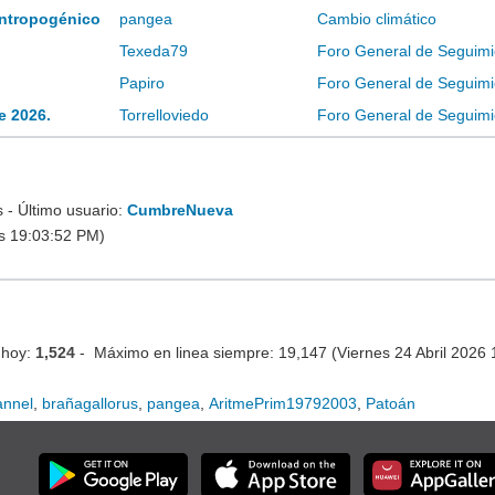
 antropogénico
pangea
Cambio climático
Texeda79
Foro General de Seguimi
Papiro
Foro General de Seguimi
e 2026.
Torrelloviedo
Foro General de Seguimi
- Último usuario:
CumbreNueva
s 19:03:52 PM)
 hoy:
1,524
- Máximo en linea siempre: 19,147 (Viernes 24 Abril 2026
annel
,
brañagallorus
,
pangea
,
AritmePrim19792003
,
Patoán