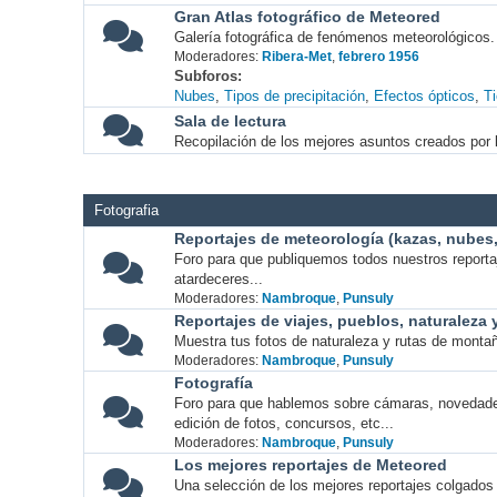
Gran Atlas fotográfico de Meteored
Galería fotográfica de fenómenos meteorológicos.
Moderadores:
Ribera-Met
,
febrero 1956
Subforos
Nubes
Tipos de precipitación
Efectos ópticos
T
Sala de lectura
Recopilación de los mejores asuntos creados por l
Fotografia
Reportajes de meteorología (kazas, nubes, 
Foro para que publiquemos todos nuestros report
atardeceres...
Moderadores:
Nambroque
,
Punsuly
Reportajes de viajes, pueblos, naturaleza
Muestra tus fotos de naturaleza y rutas de montañ
Moderadores:
Nambroque
,
Punsuly
Fotografía
Foro para que hablemos sobre cámaras, novedade
edición de fotos, concursos, etc...
Moderadores:
Nambroque
,
Punsuly
Los mejores reportajes de Meteored
Una selección de los mejores reportajes colgados 