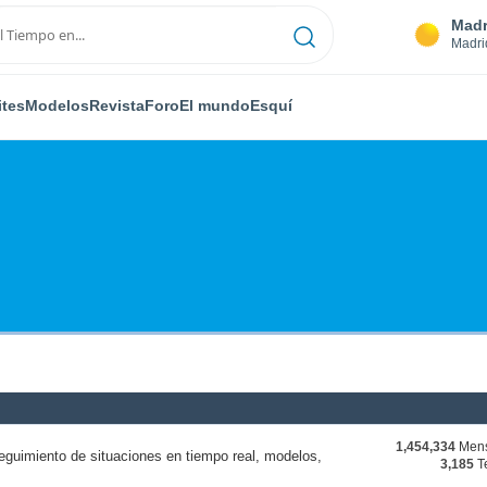
Madr
Madri
ites
Modelos
Revista
Foro
El mundo
Esquí
1,454,334
Mens
eguimiento de situaciones en tiempo real, modelos,
3,185
T