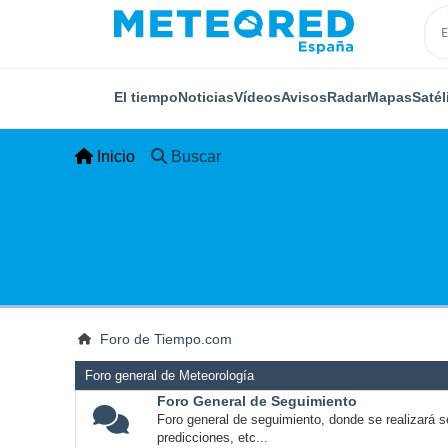
El tiempo
Noticias
Vídeos
Avisos
Radar
Mapas
Satél
Inicio
Buscar
Foro de Tiempo.com
Foro general de Meteorología
Foro General de Seguimiento
Foro general de seguimiento, donde se realizará s
predicciones, etc...