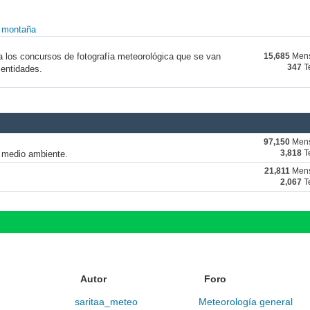
y montaña
a los concursos de fotografía meteorológica que se van
15,685
Mens
347
T
 entidades.
97,150
Mens
y medio ambiente.
3,818
T
21,811
Mens
2,067
T
Autor
Foro
saritaa_meteo
Meteorología general