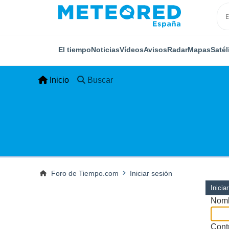
El tiempo
Noticias
Vídeos
Avisos
Radar
Mapas
Satél
Inicio
Buscar
Foro de Tiempo.com
Iniciar sesión
Inicia
Nomb
Cont