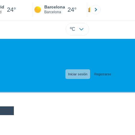
id
Barcelona
Sevilla
24°
24°
23°
d
Barcelona
Sevilla
ºC
Iniciar sesión
Registrarse