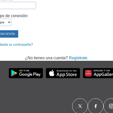
po de conexión:
daste tu contraseña?
¿No tienes una cuenta?
Regístrate
.