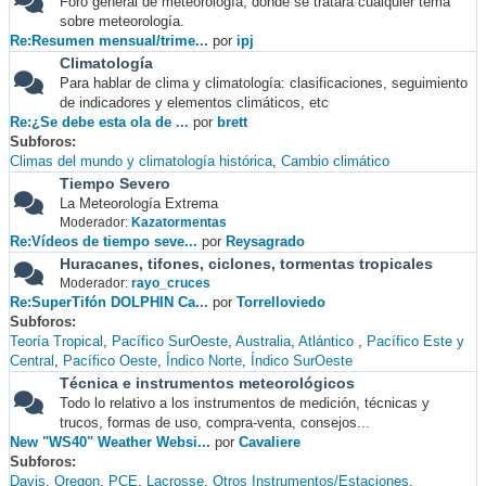
Foro general de meteorología, donde se tratará cualquier tema
sobre meteorología.
Re:Resumen mensual/trime...
por
ipj
Climatología
Para hablar de clima y climatología: clasificaciones, seguimiento
de indicadores y elementos climáticos, etc
Re:¿Se debe esta ola de ...
por
brett
Subforos
Climas del mundo y climatología histórica
Cambio climático
Tiempo Severo
La Meteorología Extrema
Moderador:
Kazatormentas
Re:Vídeos de tiempo seve...
por
Reysagrado
Huracanes, tifones, ciclones, tormentas tropicales
Moderador:
rayo_cruces
Re:SuperTifón DOLPHIN Ca...
por
Torrelloviedo
Subforos
Teoría Tropical
Pacífico SurOeste
Australia
Atlántico
Pacífico Este y
Central
Pacífico Oeste
Índico Norte
Índico SurOeste
Técnica e instrumentos meteorológicos
Todo lo relativo a los instrumentos de medición, técnicas y
trucos, formas de uso, compra-venta, consejos...
New "WS40" Weather Websi...
por
Cavaliere
Subforos
Davis
Oregon
PCE
Lacrosse
Otros Instrumentos/Estaciones