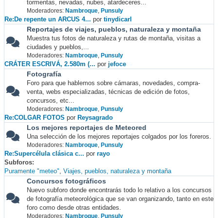
tormentas, nevadas, nubes, atardeceres...
Moderadores:
Nambroque
,
Punsuly
Re:De repente un ARCUS 4...
por
tinydicarl
Reportajes de viajes, pueblos, naturaleza y montaña
Muestra tus fotos de naturaleza y rutas de montaña, visitas a
ciudades y pueblos,...
Moderadores:
Nambroque
,
Punsuly
CRÁTER ESCRIVÁ, 2.580m (...
por
jefoce
Fotografía
Foro para que hablemos sobre cámaras, novedades, compra-
venta, webs especializadas, técnicas de edición de fotos,
concursos, etc...
Moderadores:
Nambroque
,
Punsuly
Re:COLGAR FOTOS
por
Reysagrado
Los mejores reportajes de Meteored
Una selección de los mejores reportajes colgados por los foreros.
Moderadores:
Nambroque
,
Punsuly
Re:Supercélula clásica c...
por
rayo
Subforos
Puramente "meteo"
Viajes, pueblos, naturaleza y montaña
Concursos fotográficos
Nuevo subforo donde encontrarás todo lo relativo a los concursos
de fotografía meteorológica que se van organizando, tanto en este
foro como desde otras entidades.
Moderadores:
Nambroque
,
Punsuly