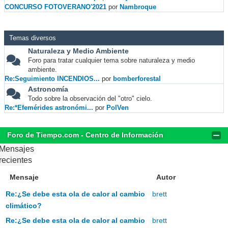
CONCURSO FOTOVERANO'2021
por
Nambroque
Temas diversos
Naturaleza y Medio Ambiente
Foro para tratar cualquier tema sobre naturaleza y medio
ambiente.
Re:Seguimiento INCENDIOS...
por
bomberforestal
Astronomía
Todo sobre la observación del "otro" cielo.
Re:*Efemérides astronómi...
por
PolVen
Foro de Tiempo.com - Centro de Información
Mensajes
recientes
Mensaje
Autor
Re:¿Se debe esta ola de calor al cambio
brett
climático?
Re:¿Se debe esta ola de calor al cambio
brett