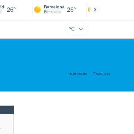
id
Barcelona
Sevilla
26°
26°
25°
d
Barcelona
Sevilla
ºC
Iniciar sesión
Registrarse
e