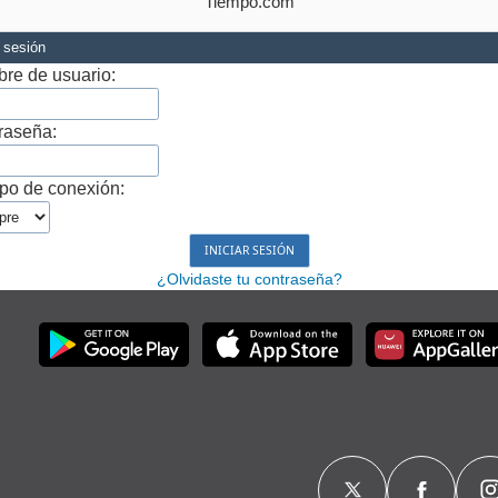
Tiempo.com
r sesión
re de usuario:
raseña:
po de conexión:
¿Olvidaste tu contraseña?