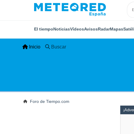
El tiempo
Noticias
Vídeos
Avisos
Radar
Mapas
Satél
Inicio
Buscar
Foro de Tiempo.com
¡Adver