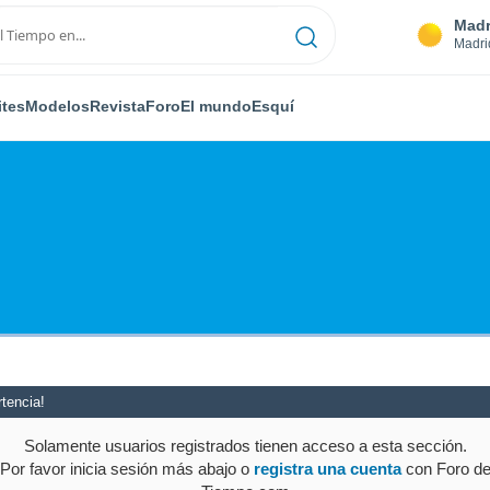
Madr
Madri
ites
Modelos
Revista
Foro
El mundo
Esquí
tencia!
Solamente usuarios registrados tienen acceso a esta sección.
Por favor inicia sesión más abajo o
registra una cuenta
con Foro d