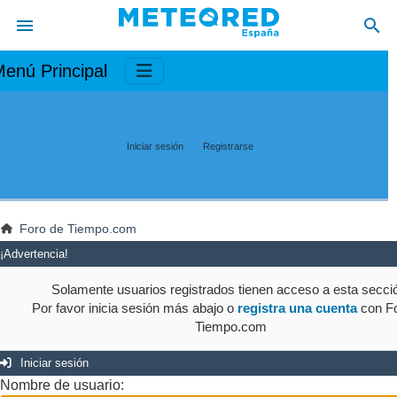
enú Principal
Iniciar sesión
Registrarse
Foro de Tiempo.com
¡Advertencia!
Solamente usuarios registrados tienen acceso a esta secci
Por favor inicia sesión más abajo o
registra una cuenta
con Fo
Tiempo.com
Iniciar sesión
Nombre de usuario: