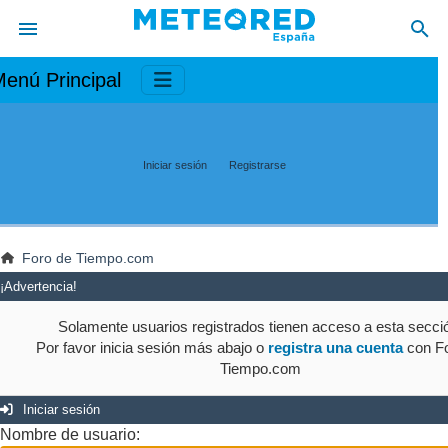
enú Principal
Iniciar sesión
Registrarse
Foro de Tiempo.com
¡Advertencia!
Solamente usuarios registrados tienen acceso a esta secci
Por favor inicia sesión más abajo o
registra una cuenta
con Fo
Tiempo.com
Iniciar sesión
Nombre de usuario: