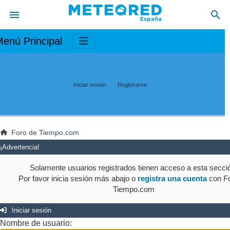
enú Principal
Iniciar sesión
Registrarse
Foro de Tiempo.com
¡Advertencia!
Solamente usuarios registrados tienen acceso a esta secci
Por favor inicia sesión más abajo o
registra una cuenta
con Fo
Tiempo.com
Iniciar sesión
Nombre de usuario: