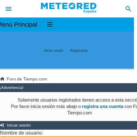
enú Principal
Iniciar sesión
Registrarse
Foro de Tiempo.com
¡Advertencia!
Solamente usuarios registrados tienen acceso a esta secci
Por favor inicia sesión más abajo o
registra una cuenta
con Fo
Tiempo.com
Iniciar sesión
Nombre de usuario: