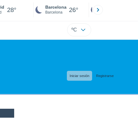
id
Barcelona
Sevilla
28°
26°
26°
d
Barcelona
Sevilla
ºC
Iniciar sesión
Registrarse