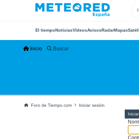
El tiempo
Noticias
Vídeos
Avisos
Radar
Mapas
Satél
Inicio
Buscar
Foro de Tiempo.com
Iniciar sesión
Inicia
Nomb
Cont