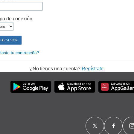
po de conexión:
daste tu contraseña?
¿No tienes una cuenta?
Regístrate
.