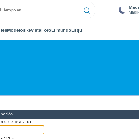
Madr
Madri
ites
Modelos
Revista
Foro
El mundo
Esquí
r sesión
re de usuario:
raseña: