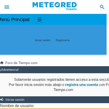
enú Principal
Iniciar sesión
Registrarse
Foro de Tiempo.com
¡Advertencia!
Solamente usuarios registrados tienen acceso a esta secci
Por favor inicia sesión más abajo o
registra una cuenta
con Fo
Tiempo.com
Iniciar sesión
Nombre de usuario: