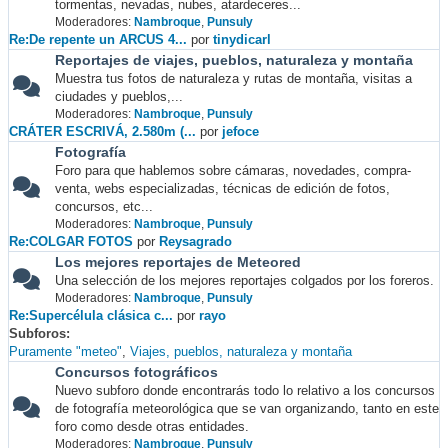
tormentas, nevadas, nubes, atardeceres...
Moderadores:
Nambroque
,
Punsuly
Re:De repente un ARCUS 4...
por
tinydicarl
Reportajes de viajes, pueblos, naturaleza y montaña
Muestra tus fotos de naturaleza y rutas de montaña, visitas a
ciudades y pueblos,...
Moderadores:
Nambroque
,
Punsuly
CRÁTER ESCRIVÁ, 2.580m (...
por
jefoce
Fotografía
Foro para que hablemos sobre cámaras, novedades, compra-
venta, webs especializadas, técnicas de edición de fotos,
concursos, etc...
Moderadores:
Nambroque
,
Punsuly
Re:COLGAR FOTOS
por
Reysagrado
Los mejores reportajes de Meteored
Una selección de los mejores reportajes colgados por los foreros.
Moderadores:
Nambroque
,
Punsuly
Re:Supercélula clásica c...
por
rayo
Subforos
Puramente "meteo"
Viajes, pueblos, naturaleza y montaña
Concursos fotográficos
Nuevo subforo donde encontrarás todo lo relativo a los concursos
de fotografía meteorológica que se van organizando, tanto en este
foro como desde otras entidades.
Moderadores:
Nambroque
,
Punsuly