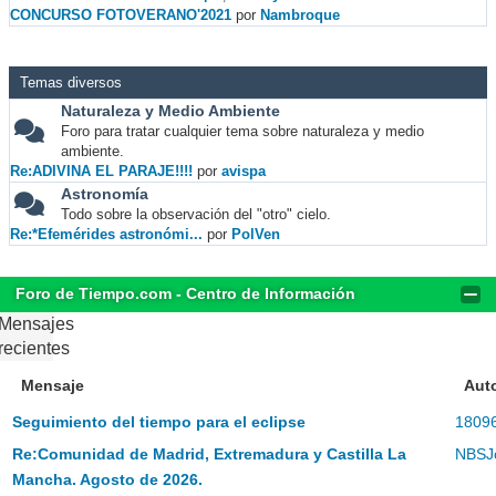
CONCURSO FOTOVERANO'2021
por
Nambroque
Temas diversos
Naturaleza y Medio Ambiente
Foro para tratar cualquier tema sobre naturaleza y medio
ambiente.
Re:ADIVINA EL PARAJE!!!!
por
avispa
Astronomía
Todo sobre la observación del "otro" cielo.
Re:*Efemérides astronómi...
por
PolVen
Foro de Tiempo.com - Centro de Información
Mensajes
recientes
Mensaje
Aut
Seguimiento del tiempo para el eclipse
1809
Re:Comunidad de Madrid, Extremadura y Castilla La
NBSJ
Mancha. Agosto de 2026.