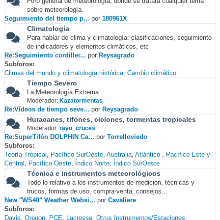
Foro general de meteorología, donde se tratará cualquier tema
sobre meteorología.
Seguimiento del tiempo p...
por
180961X
Climatología
Para hablar de clima y climatología: clasificaciones, seguimiento
de indicadores y elementos climáticos, etc
Re:Seguimiento cordiller...
por
Reysagrado
Subforos
Climas del mundo y climatología histórica
Cambio climático
Tiempo Severo
La Meteorología Extrema
Moderador:
Kazatormentas
Re:Vídeos de tiempo seve...
por
Reysagrado
Huracanes, tifones, ciclones, tormentas tropicales
Moderador:
rayo_cruces
Re:SuperTifón DOLPHIN Ca...
por
Torrelloviedo
Subforos
Teoría Tropical
Pacífico SurOeste
Australia
Atlántico
Pacífico Este y
Central
Pacífico Oeste
Índico Norte
Índico SurOeste
Técnica e instrumentos meteorológicos
Todo lo relativo a los instrumentos de medición, técnicas y
trucos, formas de uso, compra-venta, consejos...
New "WS40" Weather Websi...
por
Cavaliere
Subforos
Davis
Oregon
PCE
Lacrosse
Otros Instrumentos/Estaciones